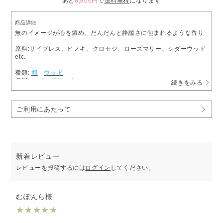
あと
8,800円
で
送料無料
になります
商品詳細
無のイメージが心を鎮め、だんだんと静謐さに包まれるような香り
原料:サイプレス、ヒノキ、クロモジ、ローズマリー、シダーウッド
etc.
種類:
和
ウッド
機能:
マインドフルネス
続きをみる
ご利用にあたって
新着レビュー
レビューを投稿するには
ログイン
してください。
むぽんら様
★
★
★
★
★