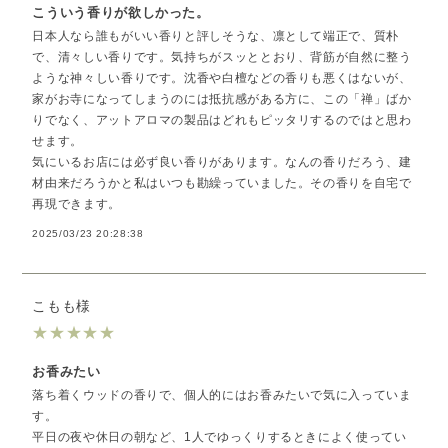
こういう香りが欲しかった。
日本人なら誰もがいい香りと評しそうな、凛として端正で、質朴
で、清々しい香りです。気持ちがスッととおり、背筋が自然に整う
ような神々しい香りです。沈香や白檀などの香りも悪くはないが、
家がお寺になってしまうのには抵抗感がある方に、この「禅」ばか
りでなく、アットアロマの製品はどれもピッタリするのではと思わ
せます。
気にいるお店には必ず良い香りがあります。なんの香りだろう、建
材由来だろうかと私はいつも勘繰っていました。その香りを自宅で
再現できます。
2025/03/23 20:28:38
こもも様
★
★
★
★
★
お香みたい
落ち着くウッドの香りで、個人的にはお香みたいで気に入っていま
す。
平日の夜や休日の朝など、1人でゆっくりするときによく使ってい