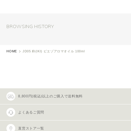
BROWSING HISTORY
HOME
JD05 粋(IKI) ピエゾアロマオイル 100ml
8,800円(税込)以上のご購入で送料無料
よくあるご質問
直営ストア一覧