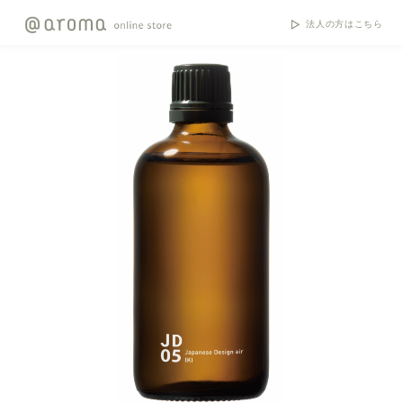
法人の方はこちら