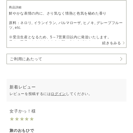
商品詳細
鮮やかな表情の内に、さり気なく情熱と色気を秘めた香り
原料：ネロリ, イランイラン, パルマローザ, ヒノキ, グレープフルー
ツ, etc.
※受注生産となるため、5～7営業日以内に発送いたします。
予めご了承いただきますようお願い申し上げます。
続きをみる
※ピエゾディフューザー「
ソロ
」をご利用の方は、
アロマオイルベ
ース液
で希釈いただくことでお使いいただけます。
ご利用にあたって
新着レビュー
レビューを投稿するには
ログイン
してください。
女子かっ！様
★
★
★
★
★
旅のおもひで