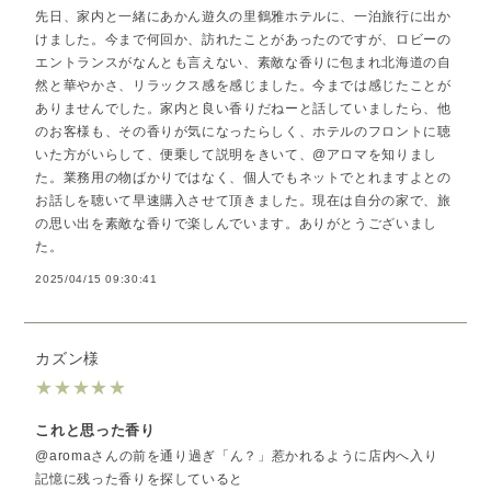
先日、家内と一緒にあかん遊久の里鶴雅ホテルに、一泊旅行に出か
けました。今まで何回か、訪れたことがあったのですが、ロビーの
エントランスがなんとも言えない、素敵な香りに包まれ北海道の自
然と華やかさ、リラックス感を感じました。今までは感じたことが
ありませんでした。家内と良い香りだねーと話していましたら、他
のお客様も、その香りが気になったらしく、ホテルのフロントに聴
いた方がいらして、便乗して説明をきいて、@アロマを知りまし
た。業務用の物ばかりではなく、個人でもネットでとれますよとの
お話しを聴いて早速購入させて頂きました。現在は自分の家で、旅
の思い出を素敵な香りで楽しんでいます。ありがとうございまし
た。
2025/04/15 09:30:41
カズン様
★
★
★
★
★
これと思った香り
@aromaさんの前を通り過ぎ「ん？」惹かれるように店内へ入り
記憶に残った香りを探していると