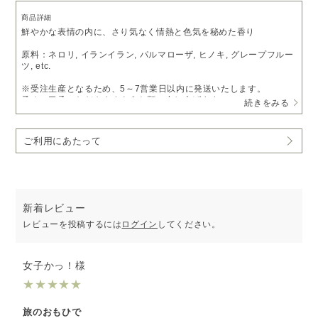
商品詳細
鮮やかな表情の内に、さり気なく情熱と色気を秘めた香り
原料：ネロリ, イランイラン, パルマローザ, ヒノキ, グレープフルー
ツ, etc.
※受注生産となるため、5～7営業日以内に発送いたします。
予めご了承いただきますようお願い申し上げます。
続きをみる
※ピエゾディフューザー「
ソロ
」をご利用の方は、
アロマオイルベ
ース液
で希釈いただくことでお使いいただけます。
ご利用にあたって
新着レビュー
レビューを投稿するには
ログイン
してください。
女子かっ！様
★
★
★
★
★
旅のおもひで