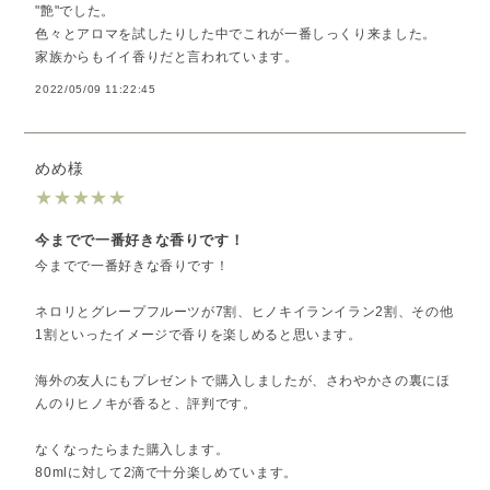
"艶"でした。
色々とアロマを試したりした中でこれが一番しっくり来ました。
家族からもイイ香りだと言われています。
2022/05/09 11:22:45
めめ様
★
★
★
★
★
今までで一番好きな香りです！
今までで一番好きな香りです！
ネロリとグレープフルーツが7割、ヒノキイランイラン2割、その他
1割といったイメージで香りを楽しめると思います。
海外の友人にもプレゼントで購入しましたが、さわやかさの裏にほ
んのりヒノキが香ると、評判です。
なくなったらまた購入します。
80mlに対して2滴で十分楽しめています。