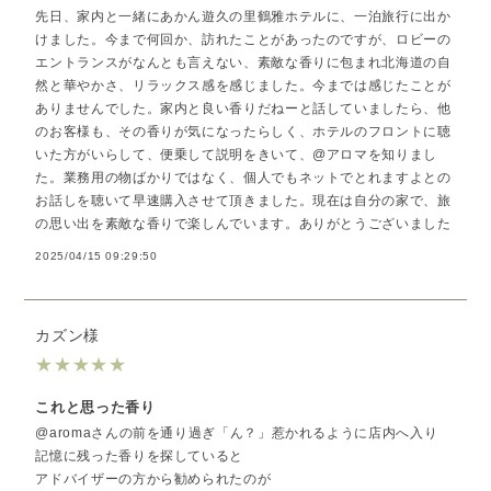
先日、家内と一緒にあかん遊久の里鶴雅ホテルに、一泊旅行に出か
けました。今まで何回か、訪れたことがあったのですが、ロビーの
エントランスがなんとも言えない、素敵な香りに包まれ北海道の自
然と華やかさ、リラックス感を感じました。今までは感じたことが
ありませんでした。家内と良い香りだねーと話していましたら、他
のお客様も、その香りが気になったらしく、ホテルのフロントに聴
いた方がいらして、便乗して説明をきいて、@アロマを知りまし
た。業務用の物ばかりではなく、個人でもネットでとれますよとの
お話しを聴いて早速購入させて頂きました。現在は自分の家で、旅
の思い出を素敵な香りで楽しんでいます。ありがとうございました
2025/04/15 09:29:50
カズン様
★
★
★
★
★
これと思った香り
@aromaさんの前を通り過ぎ「ん？」惹かれるように店内へ入り
記憶に残った香りを探していると
アドバイザーの方から勧められたのが