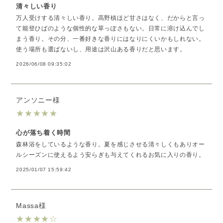
清々しい香り
万人受けする清々しい香り。高野槙ほど甘さはなく、だからと言っ
て能登ひばのような個性的な草っぽさもない。日常に溶け込んでし
まう香り。その分、一番好きな香りにはなりにくいかもしれない。
使う場所も選ばないし、用途は沢山ある香りだと思います。
2026/06/08 09:35:02
アンソニー様
★
★
★
★
★
心が落ち着く時間
森林浴をしているような香り。夏を感じさせる清々しくもありオー
ルシーズンに使えるよう安らぎも与えてくれるお気に入りの香り。
2025/01/07 15:59:42
Massa様
★
★
★
★
☆