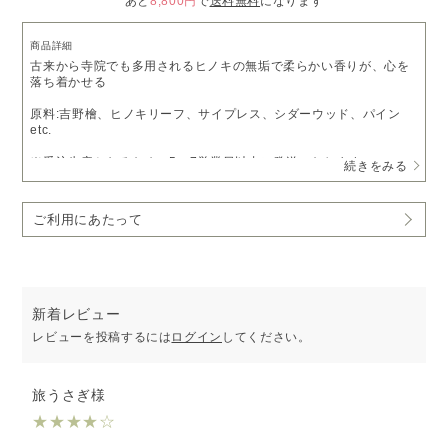
あと
8,800円
で
送料無料
になります
商品詳細
古来から寺院でも多用されるヒノキの無垢で柔らかい香りが、心を
落ち着かせる
原料:吉野檜、ヒノキリーフ、サイプレス、シダーウッド、パイン
etc.
※受注生産となるため、5～7営業日以内に発送いたします。
続きをみる
予めご了承いただきますようお願い申し上げます。
ご利用にあたって
新着レビュー
レビューを投稿するには
ログイン
してください。
旅うさぎ様
★
★
★
★
☆