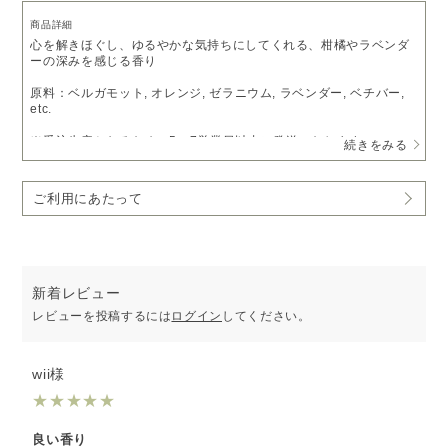
商品詳細
心を解きほぐし、ゆるやかな気持ちにしてくれる、柑橘やラベンダ
ーの深みを感じる香り
原料：ベルガモット, オレンジ, ゼラニウム, ラベンダー, ベチバー,
etc.
※受注生産となるため、5～7営業日以内に発送いたします。
続きをみる
予めご了承いただきますようお願い申し上げます。
※ピエゾディフューザー「
ソロ
」をご利用の方は、
アロマオイルベ
ご利用にあたって
ース液
で希釈いただくことでお使いいただけます。
新着レビュー
レビューを投稿するには
ログイン
してください。
wii様
★
★
★
★
★
良い香り