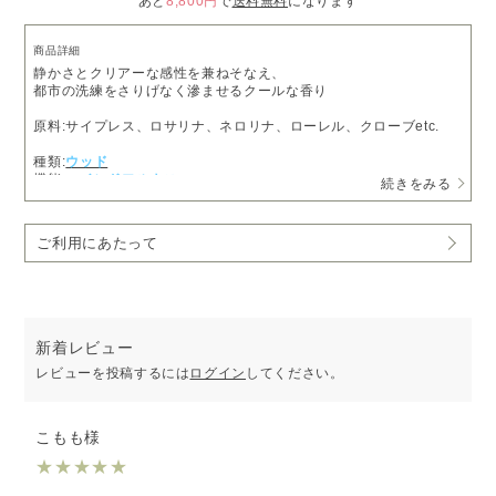
あと
8,800円
で
送料無料
になります
商品詳細
静かさとクリアーな感性を兼ねそなえ、
都市の洗練をさりげなく滲ませるクールな香り
原料:サイプレス、ロサリナ、ネロリナ、ローレル、クローブetc.
種類:
ウッド
機能:
マインドフルネス
続きをみる
ご利用にあたって
新着レビュー
レビューを投稿するには
ログイン
してください。
こもも様
★
★
★
★
★