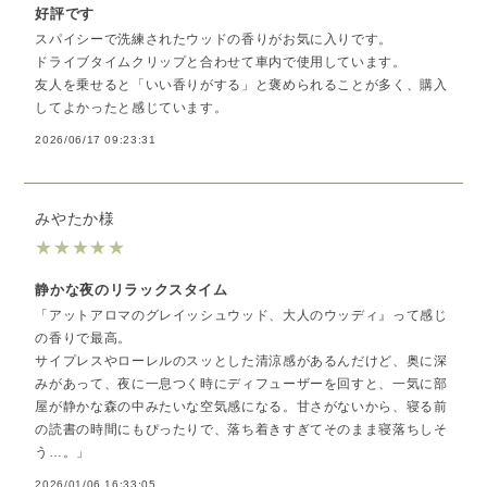
好評です
スパイシーで洗練されたウッドの香りがお気に入りです。
ドライブタイムクリップと合わせて車内で使用しています。
友人を乗せると「いい香りがする」と褒められることが多く、購入
してよかったと感じています。
2026/06/17 09:23:31
みやたか様
★
★
★
★
★
静かな夜のリラックスタイム
「アットアロマのグレイッシュウッド、大人のウッディ』って感じ
の香りで最高。
サイプレスやローレルのスッとした清涼感があるんだけど、奥に深
みがあって、夜に一息つく時にディフューザーを回すと、一気に部
屋が静かな森の中みたいな空気感になる。甘さがないから、寝る前
の読書の時間にもぴったりで、落ち着きすぎてそのまま寝落ちしそ
う…。」
2026/01/06 16:33:05