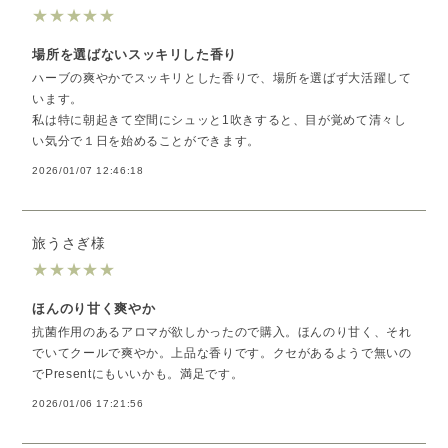
★
★
★
★
★
場所を選ばないスッキリした香り
ハーブの爽やかでスッキリとした香りで、場所を選ばず大活躍して
います。
私は特に朝起きて空間にシュッと1吹きすると、目が覚めて清々し
い気分で１日を始めることができます。
2026/01/07 12:46:18
旅うさぎ様
★
★
★
★
★
ほんのり甘く爽やか
抗菌作用のあるアロマが欲しかったので購入。ほんのり甘く、それ
でいてクールで爽やか。上品な香りです。クセがあるようで無いの
でPresentにもいいかも。満足です。
2026/01/06 17:21:56