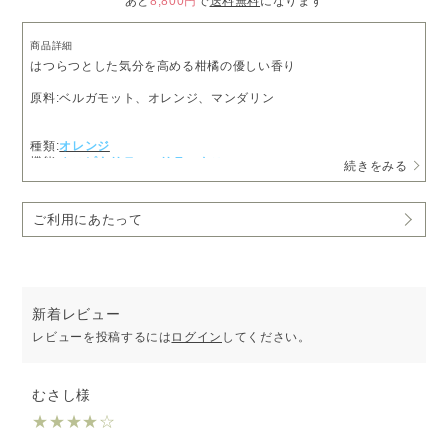
あと
8,800円
で
送料無料
になります
商品詳細
はつらつとした気分を高める柑橘の優しい香り
原料:ベルガモット、オレンジ、マンダリン
種類:
オレンジ
機能:
ホスピタリティ
リラックス
続きをみる
ご利用にあたって
新着レビュー
レビューを投稿するには
ログイン
してください。
むさし様
★
★
★
★
☆