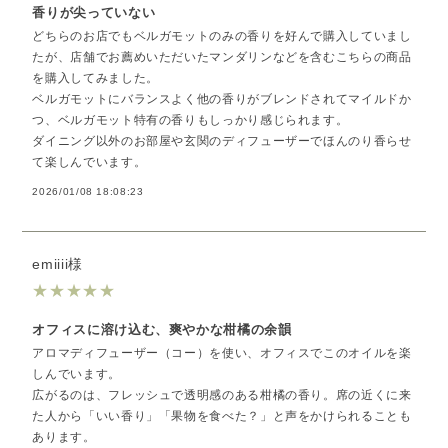
香りが尖っていない
どちらのお店でもベルガモットのみの香りを好んで購入していまし
たが、店舗でお薦めいただいたマンダリンなどを含むこちらの商品
を購入してみました。
ベルガモットにバランスよく他の香りがブレンドされてマイルドか
つ、ベルガモット特有の香りもしっかり感じられます。
ダイニング以外のお部屋や玄関のディフューザーでほんのり香らせ
て楽しんでいます。
2026/01/08 18:08:23
emiiii様
★
★
★
★
★
オフィスに溶け込む、爽やかな柑橘の余韻
アロマディフューザー（コー）を使い、オフィスでこのオイルを楽
しんでいます。
広がるのは、フレッシュで透明感のある柑橘の香り。席の近くに来
た人から「いい香り」「果物を食べた？」と声をかけられることも
あります。