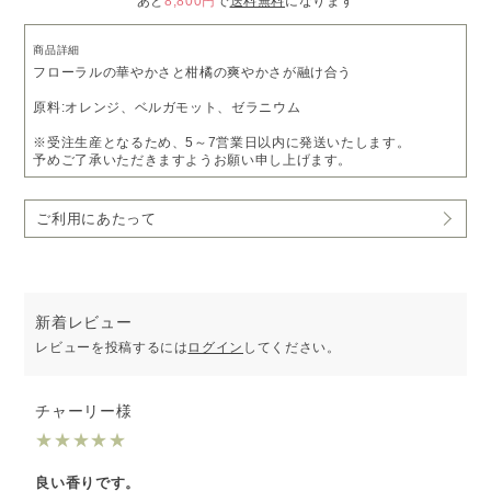
あと
8,800円
で
送料無料
になります
商品詳細
フローラルの華やかさと柑橘の爽やかさが融け合う
原料:オレンジ、ベルガモット、ゼラニウム
※受注生産となるため、5～7営業日以内に発送いたします。
予めご了承いただきますようお願い申し上げます。
ご利用にあたって
新着レビュー
レビューを投稿するには
ログイン
してください。
チャーリー様
★
★
★
★
★
良い香りです。