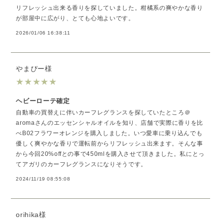
リフレッシュ出来る香りを探していました。柑橘系の爽やかな香り
が部屋中に広がり、とても心地よいです。
2026/01/06 16:38:11
やまぴー様
★
★
★
★
★
ヘビーローテ確定
自動車の買替えに伴いカーフレグランスを探していたところ＠
aromaさんのエッセンシャルオイルを知り、店舗で実際に香りを比
べB02フラワーオレンジを購入しました。いつ愛車に乗り込んでも
優しく爽やかな香りで運転前からリフレッシュ出来ます。そんな事
から今回20%offとの事で450mlを購入させて頂きました。私にとっ
てアガリのカーフレグランスになりそうです。
2024/11/19 08:55:08
orihika様