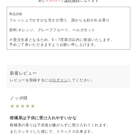
あと
8,800円
で
送料無料
になります
商品詳細
フレッシュでかすかな甘さが漂う、誰からも好かれる香り
原料:オレンジ、グレープフルーツ、ベルガモット
※受注生産となるため、5～7営業日以内に発送いたします。
予めご了承いただきますようお願い申し上げます。
新着レビュー
レビューを投稿するには
ログイン
してください。
ノッポ様
★
★
★
★
★
柑橘系は子供に受け入れやすいかな
柑橘系の香りは子供達が嫌がらずに受け入れてくれます。
またスッキリした感じで、リラックス出来ます。