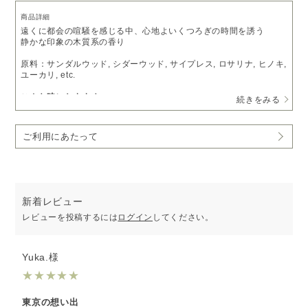
商品詳細
遠くに都会の喧騒を感じる中、心地よいくつろぎの時間を誘う
静かな印象の木質系の香り
原料：サンダルウッド, シダーウッド, サイプレス, ロサリナ, ヒノキ,
ユーカリ, etc.
こんな時におすすめ
続きをみる
・静かでクールな時間を過ごしたいときに
・1日の終わりにリラックスしたい時に
・休日のゆったりとしたくつろぎに
ご利用にあたって
［PICK UP］
香りで旅するアロマ空間 CITY series
※受注生産となるため、5～7営業日以内に発送いたします。
予めご了承いただきますようお願い申し上げます。
新着レビュー
レビューを投稿するには
ログイン
してください。
Yuka.様
★
★
★
★
★
東京の想い出