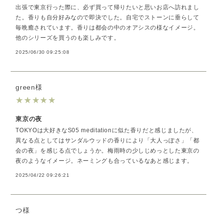
出張で東京行った際に、必ず買って帰りたいと思いお店へ訪れまし
た。香りも自分好みなので即決でした。自宅でストーンに垂らして
毎晩癒されています。香りは都会の中のオアシスの様なイメージ。
他のシリーズを買うのも楽しみです。
2025/06/30 09:25:08
green様
★
★
★
★
★
東京の夜
TOKYOは大好きなS05 meditationに似た香りだと感じましたが、
異なる点としてはサンダルウッドの香りにより「大人っぽさ」「都
会の夜」を感じる点でしょうか。梅雨時の少しじめっとした東京の
夜のようなイメージ。ネーミングも合っているなあと感じます。
2025/04/22 09:26:21
つ様