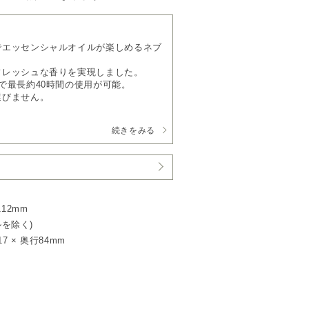
でエッセンシャルオイルが楽しめるネブ
フレッシュな香りを実現しました。
で最長約40時間の使用が可能。
選びません。
に
続きをみる
でエッセンシャルオイルをミスト状にし
最小限に抑える構造により、オイルの酸
クリアでピュアな香り立ちをお楽しみい
12mm
0mlボトル専用です。
ルを除く)
7 × 奥行84mm
ン充電池を搭載。
間（Miモード時）稼働します。
寝室・リビング・オフィスなど、空間を
6時間 / 12時間の3段階から選べ、シー
す。