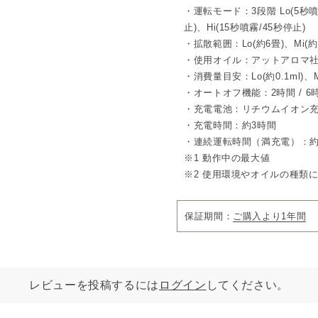
・運転モード：3段階 Lo(5秒噴霧
3段階の濃度・香りモード
止)、Hi(15秒噴霧/45秒停止)
使用環境に合わせて、「Low / M
・拡散範囲：Lo(約6畳)、Mi(約1
を切り替え可能です。
・使用オイル：アットアロマ社
Lo：5秒噴霧 / 55秒停止（約
Mi：10秒噴霧 / 50秒停止（約
・消費量目安：Lo(約0.1ml)、Mi(
Hi：15秒噴霧 / 45秒停止（約
・オートオフ機能：2時間 / 6時
シンプルなボタン操作で簡単
・充電電池：リチウムイオン充電池 
・充電時間：約3時間
□デザイン
円筒形のシンプルなフォルム
・連続運転時間（満充電）：約
オイルボトルは本体内部に収
※1 動作中の最大値
間に自然に馴染みます。
※2 使用環境やオイルの種類
カラーは「
ホワイト
」と「グ
□ネブライザー式とは
火や熱、水を使わずに空気の
保証期間：
ご購入より1年間
方式。
オイルを直接噴霧することで
オイルそのものの豊かな香り
※動作時にポンプ音・噴霧音
レビューを投稿するには
ログイン
してください。
□内容
ディフューザー本体×1、充電