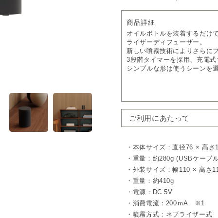
商品詳細
オイルボトルを装着するだけ
ライザーディフューザー。
新しい噴霧技術によりさらに
3段階タイマーを採用、充電式
シンプルな形は使うシーンを
フレッシュな香りをそのまま
熱や水を使わず、空気の圧力
て拡散します。
オイルが空気に触れる面積を
ご利用にあたって
化や変質を防ぎます。
100％天然の香りならではの
ただけます。
・本体サイズ：直径76 × 高さ1
※本製品はアットアロマ社製1
・重量：約280g (USBケーブ
コードレスで使える充電式
・外装サイズ：幅110 × 高さ11
Type-C対応のリチウムイオ
・重量：約410g
約3時間の充電で最長約40時
充電式でコードレスのため、
・電源：DC 5V
選ばず香りを広げます。
・消費電流：200ｍA ※1
オートオフタイマーは2時間 / 
・噴霧方式：ネブライザー式
ンに合わせて安心して使えま