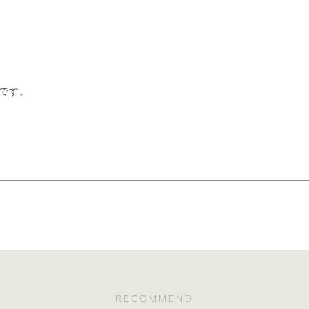
浄用）×1、ドロッパーオープ
※オイルは別売りです。
です。
RECOMMEND