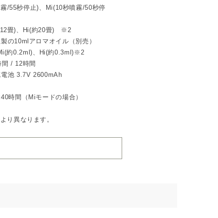
/55秒停止)、Mi(10秒噴霧/50秒停
iddle / High」の3段階で香りの強さ
2畳)、Hi(約20畳) ※2
製の10mlアロマオイル（別売）
6畳）
12畳）
約0.2ml)、Hi(約0.3ml)※2
20畳）
間 / 12時間
に設定できます。
3.7V 2600mAh
とマットな質感が特徴のデザイン。
40時間（Miモードの場合）
納され、外から見えない構造のため、空
により異なります。
レー」の2色展開です。
圧力でオイルをミスト状にして拡散する
、香りの変化が少なく、エッセンシャル
を楽しめます。
が発生します。
用USBケーブル×1、オイルボトル（洗