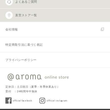
(2)パスワードは、他人に知られることがないよう定期的に変更する
よくあるご質問
等、会員本人が責任をもって管理してください。
(3)パスワードを用いて当社に対して行われた意思表示は、会員本人
直営ストア一覧
の意思表示とみなし、そのために生じる支払等はすべて会員の責任
となります。
第3条 (変更)
会社情報
1. 会員は、氏名、住所など当社に届け出た事項に変更があった場合
には、速やかに当社に連絡するものとします。
特定商取引法に基づく表記
2. 変更登録がなされなかったことにより生じた損害について、当社
は一切責任を負いません。また、変更登録がなされた場合でも、変
更登録前にすでに手続がなされた取引は、変更登録前の情報に基づ
プライバシーポリシー
いて行われますのでご注意ください。
第4条 (退会)
会員が退会を希望する場合には、会員本人が退会手続きを行ってく
ださい。所定の退会手続の終了後に、退会となります。
定休日：土日祝日（夏季・冬季休業あり）
第5条 (会員資格の喪失及び賠償義務)
受付 ：24時間年中無休
1. 会員が、会員資格取得申込の際に虚偽の申告をしたとき、通信販
売による代金支払債務を怠ったとき、その他当社が会員として不適
official facebook
official instagram
当と認める事由があるときは、当社は、会員資格を取り消すことが