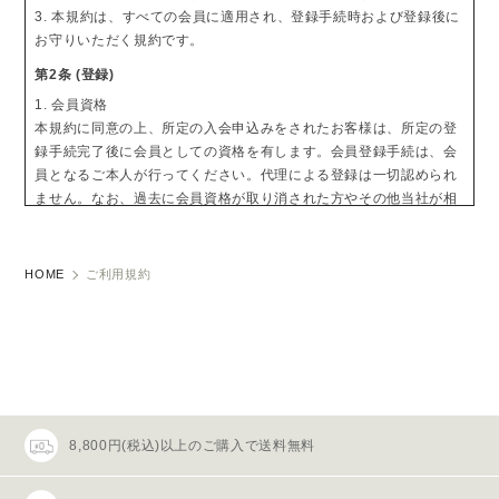
3. 本規約は、すべての会員に適用され、登録手続時および登録後に
お守りいただく規約です。
第2条 (登録)
1. 会員資格
本規約に同意の上、所定の入会申込みをされたお客様は、所定の登
録手続完了後に会員としての資格を有します。会員登録手続は、会
員となるご本人が行ってください。代理による登録は一切認められ
ません。なお、過去に会員資格が取り消された方やその他当社が相
応しくないと判断した方からの会員申込はお断りする場合がありま
す。
HOME
ご利用規約
2. 会員情報の入力
会員登録手続の際には、入力上の注意をよく読み、所定の入力フォ
ームに必要事項を正確に入力してください。会員情報の登録におい
て、特殊記号・旧漢字・ローマ数字などはご使用になれません。こ
れらの文字が登録された場合は当社にて変更致します。
3. パスワードの管理
8,800円(税込)以上のご購入で送料無料
(1)パスワードは会員本人のみが利用できるものとし、第三者に譲
渡・貸与できないものとします。