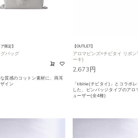
トア限定】
【OUTLET】
ングバッグ
アロマピンズ×チビタイ リボンT
ーキ)
円
2,673円
かな質感のコットン素材に、両耳
デザイン
「tibitie(チビタイ)」とコラ
した、ピンバッジタイプのアロ
ューザー(全4種)