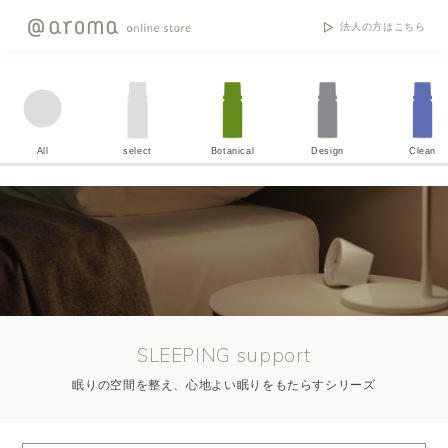
法人の方はこちら
All
select
Botanical
Design
Clean
SLEEPING support
眠りの空間を整え、心地よい眠りをもたらすシリーズ