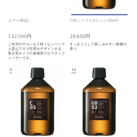
エアー(単品)
C09 シトラスオレンジ 450ml
132,000円
28,600円
ご自宅やサロンなど様々なシーンで
すっきりとして親しみやすい柑橘の
上質なアロマ空間をデザインする、
香り
置き型タイプの業務用アロマディフ
ューザーです。