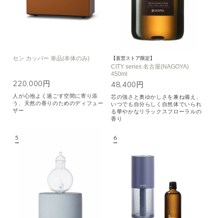
セン カッパー 単品(本体のみ)
【直営ストア限定】
CITY series 名古屋(NAGOYA)
450ml
220,000円
48,400円
人が心地よく過ごす空間に寄り添
芯の強さと奥ゆかしさを兼ね備え、
う、天然の香りのためのディフュー
いつでも自分らしく自然体でいられ
ザー
る華やかなリラックスフローラルの
香り