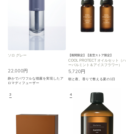
ソロ グレー
【期間限定】【直営ストア限定】
COOL PROTECT オイルセット（ハ
ーバルミント＆アイスフラワー）
22,000円
5,720円
静かでパワフルな噴霧を実現したア
朝と夜、香りで整える夏の1日
ロマディフューザー