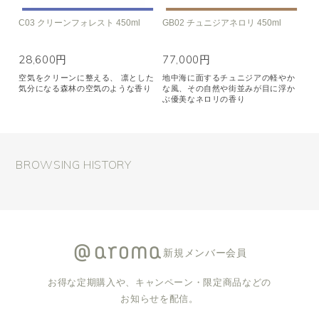
C03 クリーンフォレスト 450ml
GB02 チュニジアネロリ 450ml
28,600円
77,000円
空気をクリーンに整える、 凛とした
地中海に面するチュニジアの軽やか
気分になる森林の空気のような香り
な風、その自然や街並みが目に浮か
ぶ優美なネロリの香り
BROWSING HISTORY
新規メンバー会員
お得な定期購入や、キャンペーン・限定商品などの
お知らせを配信。