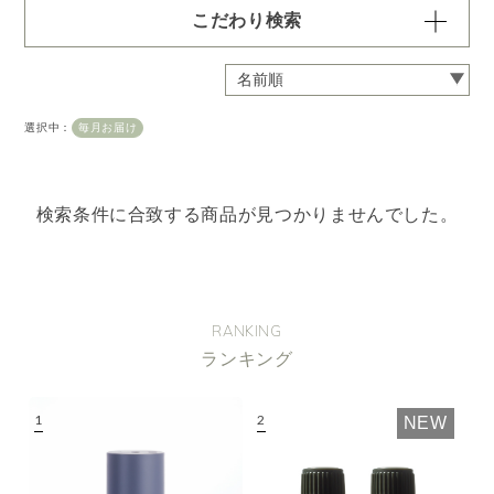
こだわり検索
容量・用途で絞り込む
※一つお選びください
定期 ディフューザー付きコース
選択中：
毎月お届け
定期 ピエゾ専用オイル
定期 業務用オイル250ml
検索条件に合致する商品が見つかりませんでした。
定期 業務用オイル450ml
頻度で絞り込む
※一つお選びください
毎月お届け
隔月お届け
3か月に1度
RANKING
ランキング
クリア
NEW