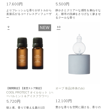
17,600円
5,500円
よりフレッシュな香りがボトルから
静かさとクリアーな感性を兼ねそな
直接広がるコードレスディフューザ
え、都市の洗練をさりげなく滲ませ
ー
るクールな香り
NEW
オーブ 単品(本体のみ)
【期間限定】【直営ストア限定】
COOL PROTECT オイルセット（ハ
ーバルミント＆アイスフラワー）
12,100円
5,720円
豊かな香りを空間に届ける、香りの
朝と夜、香りで整える夏の1日