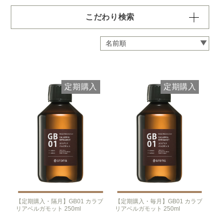
こだわり検索
容量・用途で絞り込む
※一つお選びください
定期 ディフューザー付きコース
定期 ピエゾ専用オイル
定期購入
定期購入
定期 業務用オイル250ml
定期 業務用オイル450ml
頻度で絞り込む
※一つお選びください
毎月お届け
隔月お届け
3か月に1度
クリア
【定期購入・隔月】GB01 カラブ
【定期購入・毎月】GB01 カラブ
リアベルガモット 250ml
リアベルガモット 250ml