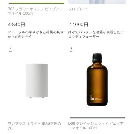
B02 フラワーオレンジ ピエゾアロ
ソロ グレー
マオイル 100ml
4,840円
22,000円
フローラルの華やかさと柑橘の爽や
静かでパワフルな噴霧を実現したア
かさが融け合う
ロマディフューザー
ワンプラス ホワイト 単品(本体の
D08 グレイッシュウッド ピエゾア
み)
ロマオイル 100ml