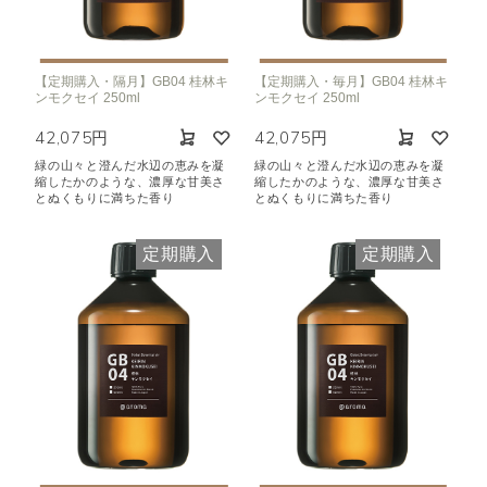
【定期購入・隔月】GB04 桂林キ
【定期購入・毎月】GB04 桂林キ
ンモクセイ 250ml
ンモクセイ 250ml
42,075円
42,075円
緑の山々と澄んだ水辺の恵みを凝
緑の山々と澄んだ水辺の恵みを凝
縮したかのような、濃厚な甘美さ
縮したかのような、濃厚な甘美さ
とぬくもりに満ちた香り
とぬくもりに満ちた香り
定期購入
定期購入