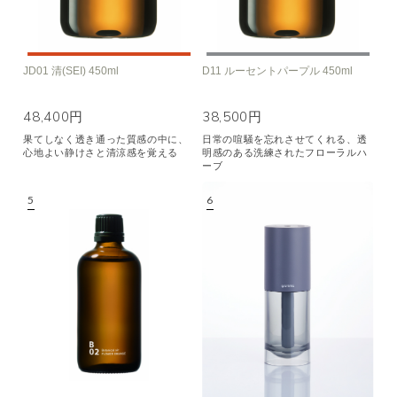
JD01 清(SEI) 450ml
D11 ルーセントパープル 450ml
48,400円
38,500円
果てしなく透き通った質感の中に、
日常の喧騒を忘れさせてくれる、透
心地よい静けさと清涼感を覚える
明感のある洗練されたフローラルハ
ーブ