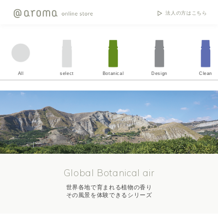
法人の方はこちら
All
select
Botanical
Design
Clean
Global Botanical air
世界各地で育まれる植物の香り
その風景を体験できるシリーズ