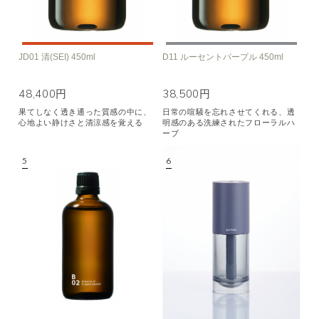
JD01 清(SEI) 450ml
D11 ルーセントパープル 450ml
48,400円
38,500円
果てしなく透き通った質感の中に、
日常の喧騒を忘れさせてくれる、透
心地よい静けさと清涼感を覚える
明感のある洗練されたフローラルハ
ーブ