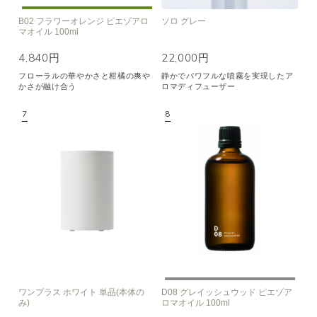
B02 フラワーオレンジ ピエゾアロ
ソロ グレー
マオイル 100ml
4,840円
22,000円
フローラルの華やかさと柑橘の爽や
静かでパワフルな噴霧を実現したア
かさが融け合う
ロマディフューザー
ワンプラス ホワイト 単品(本体の
D08 グレイッシュウッド ピエゾア
み)
ロマオイル 100ml