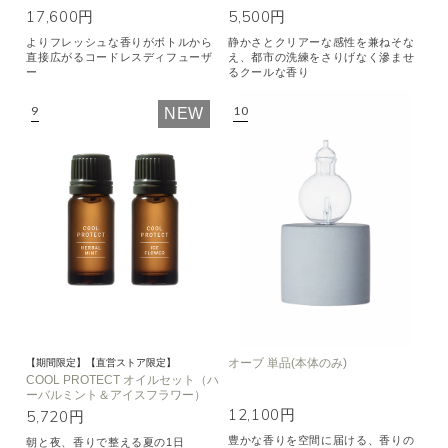
17,600円
5,500円
よりフレッシュな香りがボトルから
静かさとクリアーな感性を兼ねそな
直接広がるコードレスディフューザ
え、都市の洗練をさりげなく滲ませ
ー
るクールな香り
NEW
オーブ 単品(本体のみ)
【期間限定】【直営ストア限定】
COOL PROTECT オイルセット（ハ
ーバルミント＆アイスフラワー）
12,100円
5,720円
豊かな香りを空間に届ける、香りの
朝と夜、香りで整える夏の1日