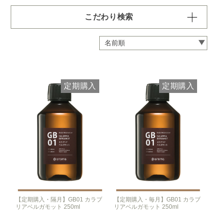
こだわり検索
容量・用途で絞り込む
※一つお選びください
定期 ディフューザー付きコース
定期 ピエゾ専用オイル
定期購入
定期購入
定期 業務用オイル250ml
定期 業務用オイル450ml
頻度で絞り込む
※一つお選びください
毎月お届け
隔月お届け
3か月に1度
クリア
【定期購入・隔月】GB01 カラブ
【定期購入・毎月】GB01 カラブ
リアベルガモット 250ml
リアベルガモット 250ml