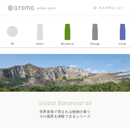
法人の方はこちら
All
select
Botanical
Design
Clean
Global Botanical air
世界各地で育まれる植物の香り
その風景を体験できるシリーズ