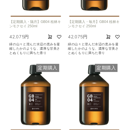
【定期購入・隔月】GB04 桂林キ
【定期購入・毎月】GB04 桂林キ
ンモクセイ 250ml
ンモクセイ 250ml
42,075円
42,075円
緑の山々と澄んだ水辺の恵みを凝
緑の山々と澄んだ水辺の恵みを凝
縮したかのような、濃厚な甘美さ
縮したかのような、濃厚な甘美さ
とぬくもりに満ちた香り
とぬくもりに満ちた香り
定期購入
定期購入