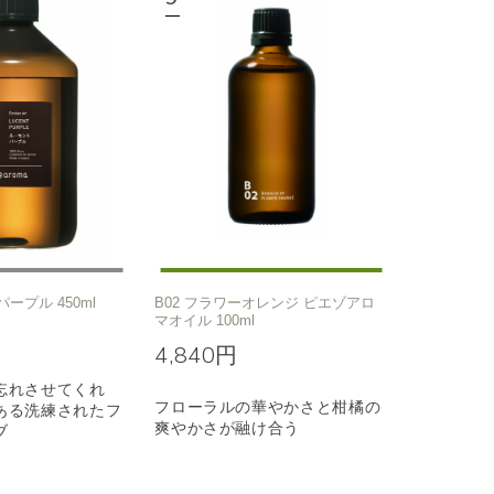
パープル 450ml
B02 フラワーオレンジ ピエゾアロ
マオイル 100ml
4,840円
忘れさせてくれ
フローラルの華やかさと柑橘の
ある洗練されたフ
爽やかさが融け合う
ブ