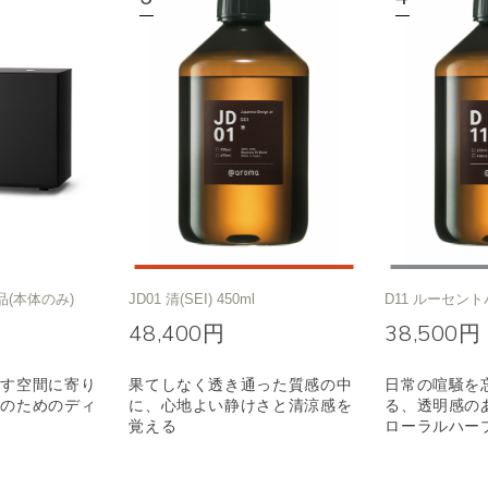
品(本体のみ)
JD01 清(SEI) 450ml
D11 ルーセント
48,400円
38,500円
ごす空間に寄り
果てしなく透き通った質感の中
日常の喧騒を
りのためのディ
に、心地よい静けさと清涼感を
る、透明感の
覚える
ローラルハー