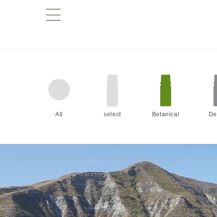
All
select
Botanical
De