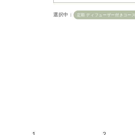
容量・用途で絞り込む
※
選択中：
定期 ディフューザー付きコー
定期 ディフューザー付
定期 業務用オイル450m
頻度で絞り込む
※一つお
毎月お届け
隔月