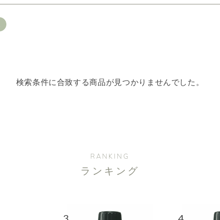
一つお選びください
ス
きコース
定期 ピエゾ専用オイル
定期 業務用オイル250ml
l
選びください
検索条件に合致する商品が見つかりませんでした。
お届け
3か月に1度
クリア
RANKING
ランキング