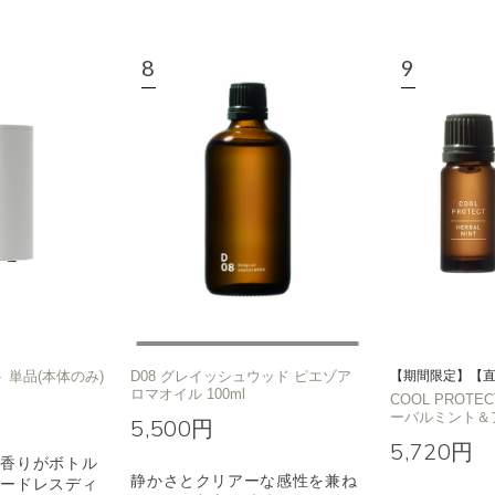
 単品(本体のみ)
D08 グレイッシュウッド ピエゾア
【期間限定】【
ロマオイル 100ml
COOL PROT
ーバルミント＆
5,500円
5,720円
な香りがボトル
静かさとクリアーな感性を兼ね
コードレスディ