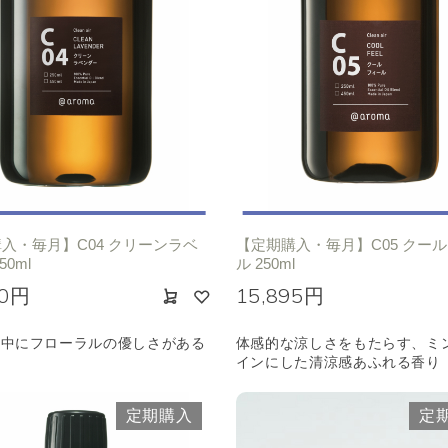
入・毎月】C04 クリーンラベ
【定期購入・毎月】C05 クー
50ml
ル 250ml
10円
15,895円
の中にフローラルの優しさがある
体感的な涼しさをもたらす、ミ
インにした清涼感あふれる香り
定期購入
定