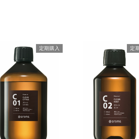
一つお選びください
きコース
定期 ピエゾ専用オイル
定期 業務用オイル250ml
l
選びください
定期購入
定
お届け
3か月に1度
クリア