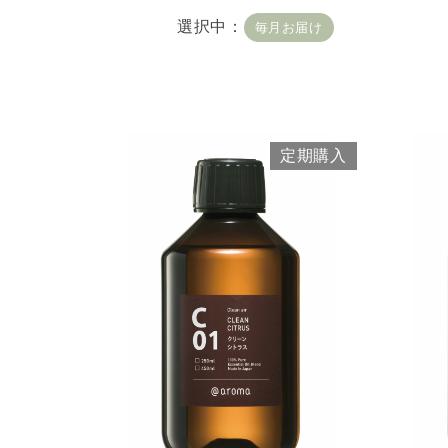
容量・用途で絞り込む
※
選択中：
毎月お届け
定期 ディフューザー付
定期 業務用オイル450m
頻度で絞り込む
※一つお
定期購入
毎月お届け
隔月