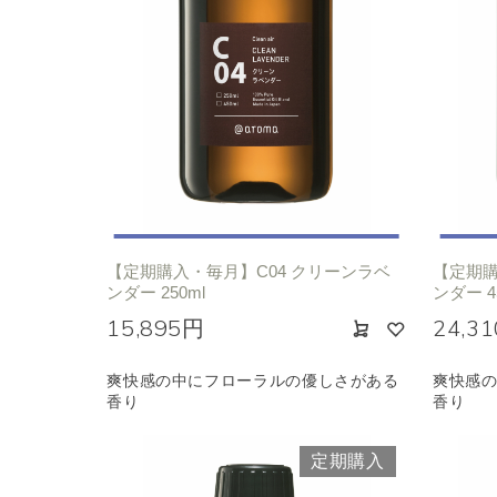
【定期購入・毎月】C04 クリーンラベ
【定期購
ンダー 250ml
ンダー 4
15,895円
24,3
爽快感の中にフローラルの優しさがある
爽快感
香り
香り
定期購入