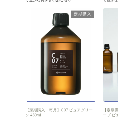
で豊かな奥深さのある香り
で豊か
定期購入
【定期購入・毎月】C07 ピュアグリー
【定期購
ン 450ml
ーブ ピ