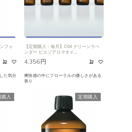
ーンフォ
【定期購入・毎月】C04 クリーンラベ
ンダー ピエゾアロマオイ...
4,356円
した気分
爽快感の中にフローラルの優しさがある
香り
期購入
定期購入