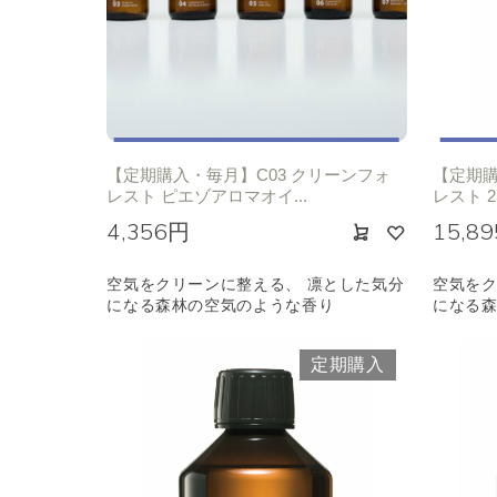
【定期購入・毎月】C03 クリーンフォ
【定期購
レスト ピエゾアロマオイ...
レスト 2
4,356円
15,8
空気をクリーンに整える、 凛とした気分
空気をク
になる森林の空気のような香り
になる
定期購入