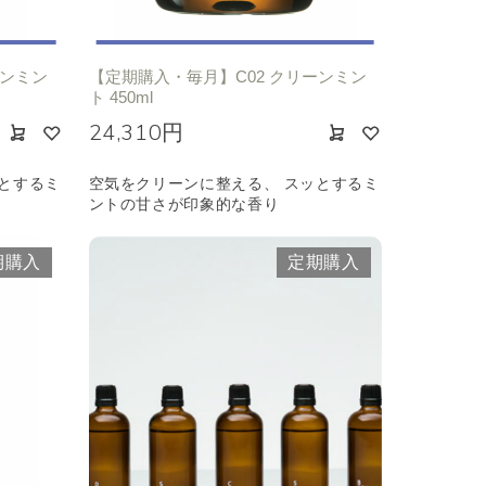
ーンミン
【定期購入・毎月】C02 クリーンミン
ト 450ml
24,310円
とするミ
空気をクリーンに整える、 スッとするミ
ントの甘さが印象的な香り
期購入
定期購入