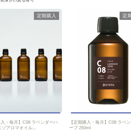
な奥深さのある香り
定期購入
定
入・毎月】C08 ラベンダーハ
【定期購入・毎月】C08 ラベ
エゾアロマオイル...
ーブ 250ml