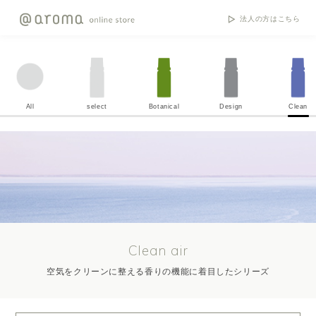
法人の方はこちら
All
select
Botanical
Design
Clean
Clean air
空気をクリーンに整える香りの機能に着目したシリーズ