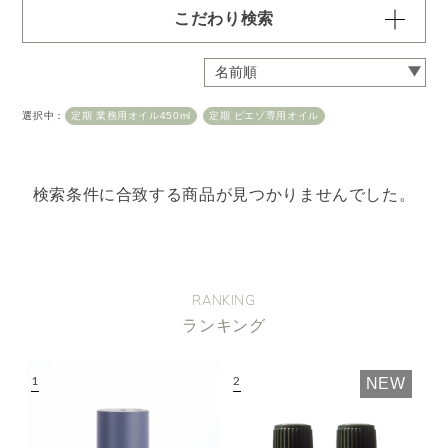
こだわり検索
容量・用途で絞り込む
※一つお選びください
定期 ディフューザー付きコース
選択中：
定期 業務用オイル450ml
定期 ピエゾ専用オイル
定期 ピエゾ専用オイル
定期 業務用オイル250ml
検索条件に合致する商品が見つかりませんでした。
定期 業務用オイル450ml
頻度で絞り込む
※一つお選びください
毎月お届け
隔月お届け
3か月に1度
RANKING
ランキング
クリア
NEW