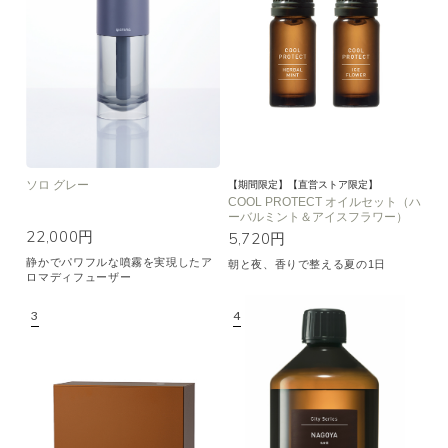
ソロ グレー
【期間限定】【直営ストア限定】
COOL PROTECT オイルセット（ハ
ーバルミント＆アイスフラワー）
22,000円
5,720円
静かでパワフルな噴霧を実現したア
朝と夜、香りで整える夏の1日
ロマディフューザー