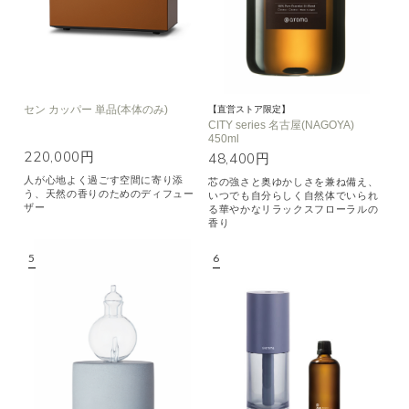
セン カッパー 単品(本体のみ)
【直営ストア限定】
CITY series 名古屋(NAGOYA)
450ml
220,000円
48,400円
人が心地よく過ごす空間に寄り添
芯の強さと奥ゆかしさを兼ね備え、
う、天然の香りのためのディフュー
いつでも自分らしく自然体でいられ
ザー
る華やかなリラックスフローラルの
香り