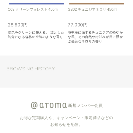
C03 クリーンフォレスト 450ml
GB02 チュニジアネロリ 450ml
28,600円
77,000円
空気をクリーンに整える、 凛とした
地中海に面するチュニジアの軽やか
気分になる森林の空気のような香り
な風、その自然や街並みが目に浮か
ぶ優美なネロリの香り
BROWSING HISTORY
新規メンバー会員
お得な定期購入や、キャンペーン・限定商品などの
お知らせを配信。