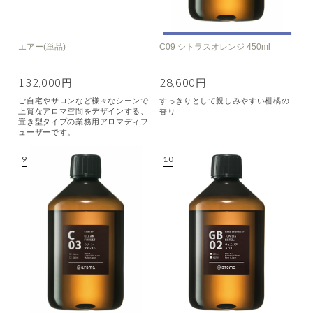
エアー(単品)
C09 シトラスオレンジ 450ml
132,000円
28,600円
ご自宅やサロンなど様々なシーンで
すっきりとして親しみやすい柑橘の
上質なアロマ空間をデザインする、
香り
置き型タイプの業務用アロマディフ
ューザーです。