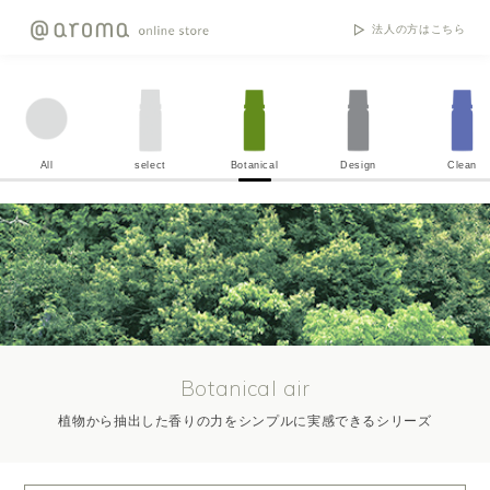
法人の方はこちら
All
select
Botanical
Design
Clean
Botanical air
植物から抽出した香りの力をシンプルに実感できるシリーズ