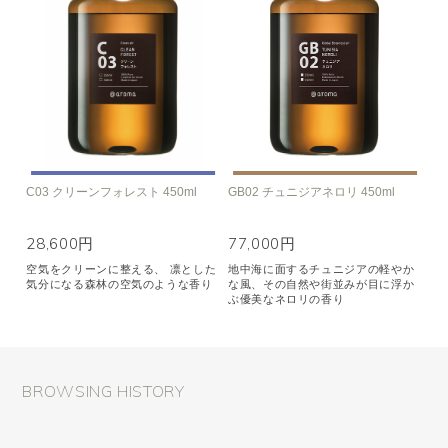
C03 クリーンフォレスト 450ml
GB02 チュニジアネロリ 450ml
28,600円
77,000円
空気をクリーンに整える、 凛とした
地中海に面するチュニジアの軽やか
気分になる森林の空気のような香り
な風、その自然や街並みが目に浮か
ぶ優美なネロリの香り
BROWSING HISTORY