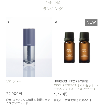
RANKING
ランキング
NEW
ソロ グレー
【期間限定】【直営ストア限定】
COOL PROTECT オイルセット（ハ
ーバルミント＆アイスフラワー）
22,000円
5,720円
静かでパワフルな噴霧を実現したア
朝と夜、香りで整える夏の1日
ロマディフューザー