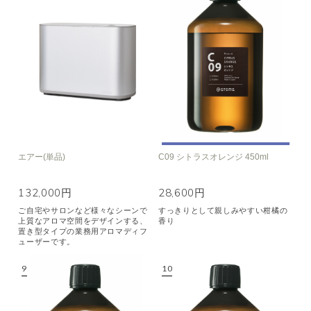
エアー(単品)
C09 シトラスオレンジ 450ml
132,000円
28,600円
ご自宅やサロンなど様々なシーンで
すっきりとして親しみやすい柑橘の
上質なアロマ空間をデザインする、
香り
置き型タイプの業務用アロマディフ
ューザーです。