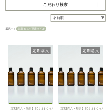
こだわり検索
容量・用途で絞り込む
※一つお選びください
定期 ディフューザー付きコース
選択中：
定期 ピエゾ専用オイル
定期 ピエゾ専用オイル
定期 業務用オイル250ml
定期 業務用オイル450ml
定期購入
定期購入
頻度で絞り込む
※一つお選びください
毎月お届け
隔月お届け
3か月に1度
クリア
【定期購入・隔月】B01 オレンジ
【定期購入・毎月】B01 オレンジ