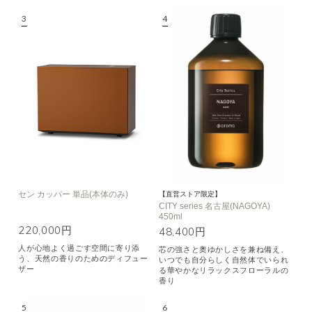
セン カッパー 単品(本体のみ)
【直営ストア限定】
CITY series 名古屋(NAGOYA)
450ml
220,000円
48,400円
人が心地よく過ごす空間に寄り添
芯の強さと奥ゆかしさを兼ね備え、
う、天然の香りのためのディフュー
いつでも自分らしく自然体でいられ
ザー
る華やかなリラックスフローラルの
香り