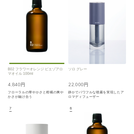
B02 フラワーオレンジ ピエゾアロ
ソロ グレー
マオイル 100ml
4,840円
22,000円
フローラルの華やかさと柑橘の爽や
静かでパワフルな噴霧を実現したア
かさが融け合う
ロマディフューザー