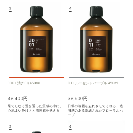
JD01 清(SEI) 450ml
D11 ルーセントパープル 450ml
48,400円
38,500円
果てしなく透き通った質感の中に、
日常の喧騒を忘れさせてくれる、透
心地よい静けさと清涼感を覚える
明感のある洗練されたフローラルハ
ーブ