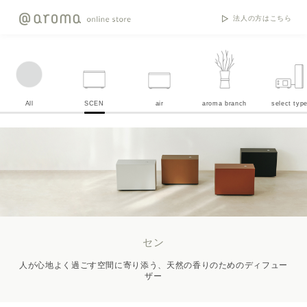
法人の方はこちら
All
SCEN
air
aroma branch
select typ
セン
人が心地よく過ごす空間に寄り添う、天然の香りのためのディフュー
ザー