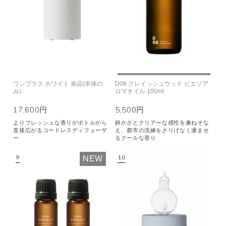
ワンプラス ホワイト 単品(本体の
D08 グレイッシュウッド ピエゾア
み)
ロマオイル 100ml
17,600円
5,500円
よりフレッシュな香りがボトルから
静かさとクリアーな感性を兼ねそな
直接広がるコードレスディフューザ
え、都市の洗練をさりげなく滲ませ
ー
るクールな香り
NEW