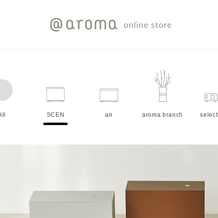
All
SCEN
air
aroma branch
select