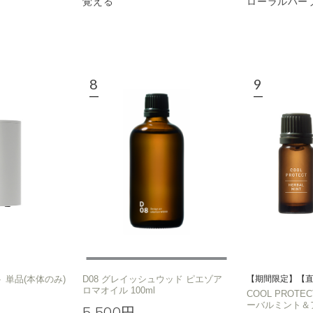
覚える
ローラルハー
 単品(本体のみ)
D08 グレイッシュウッド ピエゾア
【期間限定】【
ロマオイル 100ml
COOL PROT
ーバルミント＆
5,500円