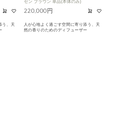
セン ブラウン 単品(本体のみ)
220,000円
添う、天
人が心地よく過ごす空間に寄り添う、天
ー
然の香りのためのディフューザー