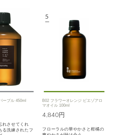
パープル 450ml
B02 フラワーオレンジ ピエゾアロ
マオイル 100ml
4,840円
忘れさせてくれ
フローラルの華やかさと柑橘の
ある洗練されたフ
爽やかさが融け合う