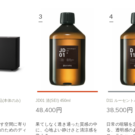
品(本体のみ)
JD01 清(SEI) 450ml
D11 ルーセント
48,400円
38,500円
ごす空間に寄り
果てしなく透き通った質感の中
日常の喧騒を
りのためのディ
に、心地よい静けさと清涼感を
る、透明感の