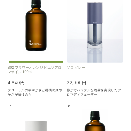
B02 フラワーオレンジ ピエゾアロ
ソロ グレー
マオイル 100ml
4,840円
22,000円
フローラルの華やかさと柑橘の爽や
静かでパワフルな噴霧を実現したア
かさが融け合う
ロマディフューザー