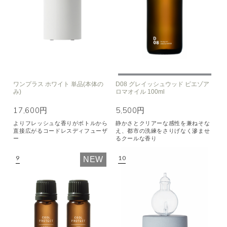
ワンプラス ホワイト 単品(本体の
D08 グレイッシュウッド ピエゾア
み)
ロマオイル 100ml
17,600円
5,500円
よりフレッシュな香りがボトルから
静かさとクリアーな感性を兼ねそな
直接広がるコードレスディフューザ
え、都市の洗練をさりげなく滲ませ
ー
るクールな香り
NEW