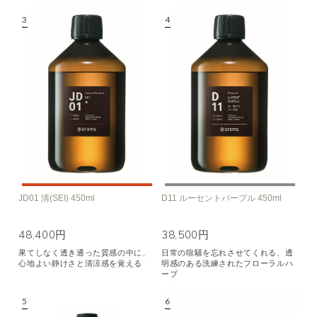
JD01 清(SEI) 450ml
D11 ルーセントパープル 450ml
48,400円
38,500円
果てしなく透き通った質感の中に、
日常の喧騒を忘れさせてくれる、透
心地よい静けさと清涼感を覚える
明感のある洗練されたフローラルハ
ーブ