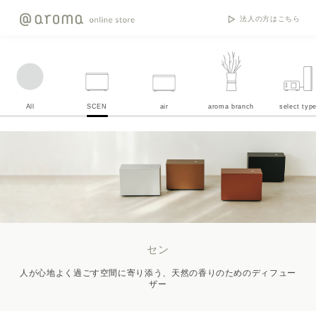
法人の方はこちら
All
SCEN
air
aroma branch
select typ
セン
人が心地よく過ごす空間に寄り添う、天然の香りのためのディフュー
ザー