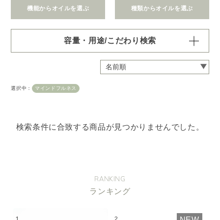
機能からオイルを選ぶ
種類からオイルを選ぶ
容量・用途/こだわり検索
・
用途・機能・種類 の項目ごとに選択肢からひとつずつ選
択できます。選択するたびに絞り込まれていき、項目内で
の複数選択はできません。
選択中：
マインドフルネス
・
絞込み条件を変更したいときは「クリア」で一度すべてリ
セットしてから、選択してください。
容量・用途で絞り込む
※一つお選びください
検索条件に合致する商品が見つかりませんでした。
オイル10ml
大容量オイル250/450ml
ピエゾ専用オイル
ブランチ・スティック専用オイル
RANKING
ランキング
機能で絞り込む
※一つお選びください
リラックス
リフレッシュ
NEW