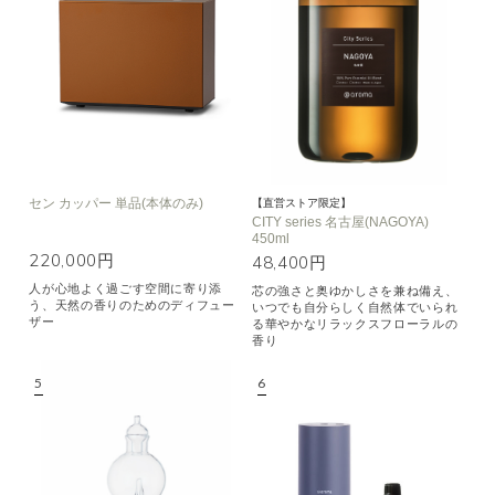
セン カッパー 単品(本体のみ)
【直営ストア限定】
CITY series 名古屋(NAGOYA)
450ml
220,000円
48,400円
人が心地よく過ごす空間に寄り添
芯の強さと奥ゆかしさを兼ね備え、
う、天然の香りのためのディフュー
いつでも自分らしく自然体でいられ
ザー
る華やかなリラックスフローラルの
香り