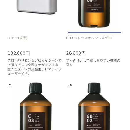
エアー(単品)
C09 シトラスオレンジ 450ml
132,000円
28,600円
ご自宅やサロンなど様々なシーンで
すっきりとして親しみやすい柑橘の
上質なアロマ空間をデザインする、
香り
置き型タイプの業務用アロマディフ
ューザーです。