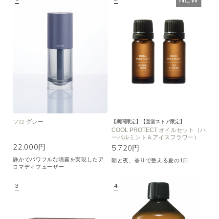
空気清浄･消臭
集中
眠り
ビューティ
マインドフルネス
おもてなし
種類で絞り込む
※一つお選びください
シトラス
オレンジ
ハーバル
ラベンダー
ミント
ウッド
ユーカリ
フローラル
エキゾチック
ソロ グレー
【期間限定】【直営ストア限定】
COOL PROTECT オイルセット（ハ
ーバルミント＆アイスフラワー）
ヒノキ
和
22,000円
5,720円
静かでパワフルな噴霧を実現したア
朝と夜、香りで整える夏の1日
クリア
ロマディフューザー