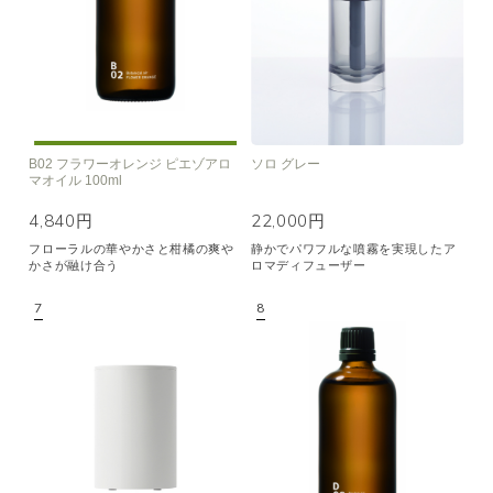
B02 フラワーオレンジ ピエゾアロ
ソロ グレー
マオイル 100ml
4,840円
22,000円
フローラルの華やかさと柑橘の爽や
静かでパワフルな噴霧を実現したア
かさが融け合う
ロマディフューザー