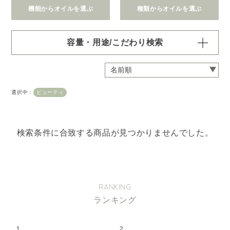
機能からオイルを選ぶ
種類からオイルを選ぶ
容量・用途/こだわり検索
・
用途・機能・種類 の項目ごとに選択肢からひとつずつ選
択できます。選択するたびに絞り込まれていき、項目内で
の複数選択はできません。
選択中：
ビューティ
・
絞込み条件を変更したいときは「クリア」で一度すべてリ
セットしてから、選択してください。
容量・用途で絞り込む
※一つお選びください
検索条件に合致する商品が見つかりませんでした。
オイル10ml
大容量オイル250/450ml
ピエゾ専用オイル
ブランチ・スティック専用オイル
RANKING
ランキング
機能で絞り込む
※一つお選びください
リラックス
リフレッシュ