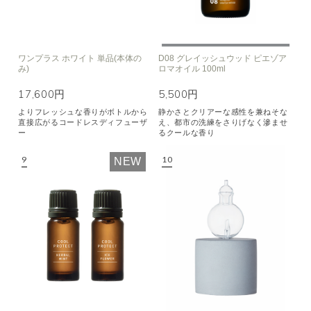
ワンプラス ホワイト 単品(本体の
D08 グレイッシュウッド ピエゾア
み)
ロマオイル 100ml
17,600円
5,500円
よりフレッシュな香りがボトルから
静かさとクリアーな感性を兼ねそな
直接広がるコードレスディフューザ
え、都市の洗練をさりげなく滲ませ
ー
るクールな香り
NEW