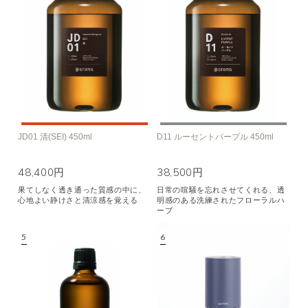
JD01 清(SEI) 450ml
D11 ルーセントパープル 450ml
48,400円
38,500円
果てしなく透き通った質感の中に、
日常の喧騒を忘れさせてくれる、透
心地よい静けさと清涼感を覚える
明感のある洗練されたフローラルハ
ーブ