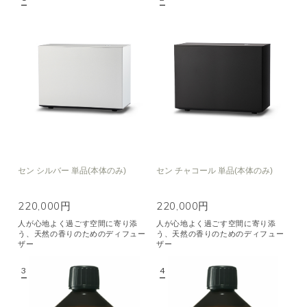
空気清浄･消臭
集中
眠り
ビューティ
マインドフルネス
おもてなし
種類で絞り込む
※一つお選びください
シトラス
オレンジ
ハーバル
ラベンダー
ミント
ウッド
ユーカリ
フローラル
エキゾチック
セン シルバー 単品(本体のみ)
セン チャコール 単品(本体のみ)
ヒノキ
和
220,000円
220,000円
人が心地よく過ごす空間に寄り添
人が心地よく過ごす空間に寄り添
クリア
う、天然の香りのためのディフュー
う、天然の香りのためのディフュー
ザー
ザー