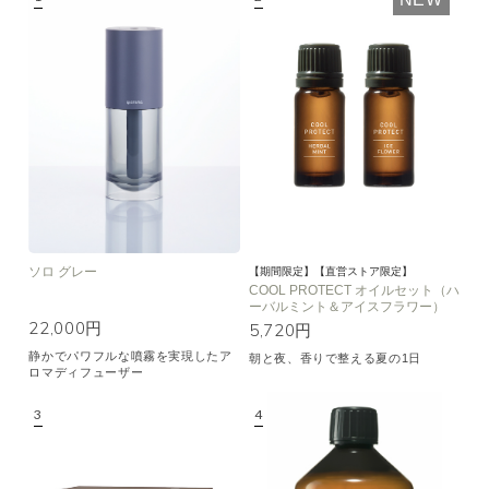
空気清浄･消臭
集中
眠り
ビューティ
マインドフルネス
おもてなし
種類で絞り込む
※一つお選びください
シトラス
オレンジ
ハーバル
ラベンダー
ミント
ウッド
ユーカリ
フローラル
エキゾチック
ソロ グレー
【期間限定】【直営ストア限定】
COOL PROTECT オイルセット（ハ
ーバルミント＆アイスフラワー）
ヒノキ
和
22,000円
5,720円
静かでパワフルな噴霧を実現したア
朝と夜、香りで整える夏の1日
クリア
ロマディフューザー