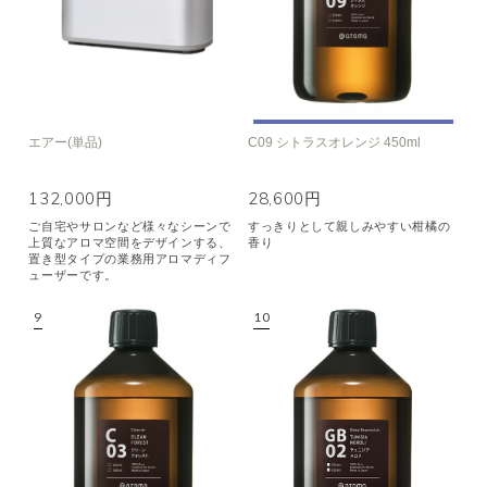
エアー(単品)
C09 シトラスオレンジ 450ml
132,000円
28,600円
ご自宅やサロンなど様々なシーンで
すっきりとして親しみやすい柑橘の
上質なアロマ空間をデザインする、
香り
置き型タイプの業務用アロマディフ
ューザーです。