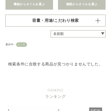
機能からオイルを選ぶ
種類からオイルを選ぶ
容量・用途/こだわり検索
・
用途・機能・種類 の項目ごとに選択肢からひとつずつ選
択できます。選択するたびに絞り込まれていき、項目内で
の複数選択はできません。
選択中：
ヒノキ
・
絞込み条件を変更したいときは「クリア」で一度すべてリ
セットしてから、選択してください。
容量・用途で絞り込む
※一つお選びください
検索条件に合致する商品が見つかりませんでした。
オイル10ml
大容量オイル250/450ml
ピエゾ専用オイル
ブランチ・スティック専用オイル
RANKING
ランキング
機能で絞り込む
※一つお選びください
リラックス
リフレッシュ
NEW