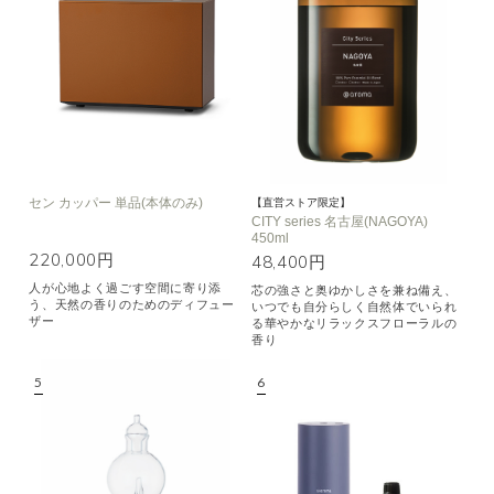
セン カッパー 単品(本体のみ)
【直営ストア限定】
CITY series 名古屋(NAGOYA)
450ml
220,000円
48,400円
人が心地よく過ごす空間に寄り添
芯の強さと奥ゆかしさを兼ね備え、
う、天然の香りのためのディフュー
いつでも自分らしく自然体でいられ
ザー
る華やかなリラックスフローラルの
香り