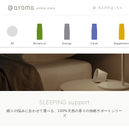
法人の方はこちら
All
Botanical
Design
Clean
Supplemen
SLEEPING support
眠りの悩みに合わせて選べる、100%天然の香りの快眠サポートシリー
ズ