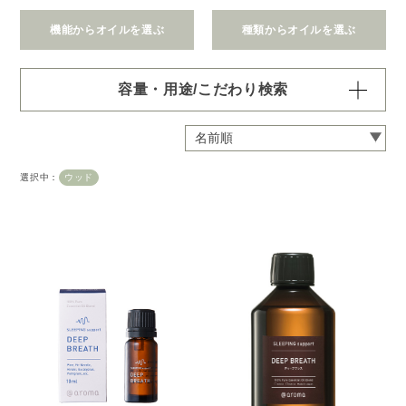
機能からオイルを選ぶ
種類からオイルを選ぶ
容量・用途/こだわり検索
・
用途・機能・種類 の項目ごとに選択肢からひとつずつ選
択できます。選択するたびに絞り込まれていき、項目内で
の複数選択はできません。
選択中：
ウッド
・
絞込み条件を変更したいときは「クリア」で一度すべてリ
セットしてから、選択してください。
容量・用途で絞り込む
※一つお選びください
オイル10ml
大容量オイル250/450ml
ピエゾ専用オイル
ブランチ・スティック専用オイル
機能で絞り込む
※一つお選びください
リラックス
リフレッシュ