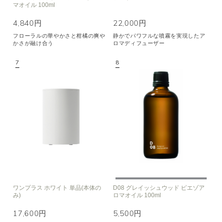
マオイル 100ml
4,840円
22,000円
フローラルの華やかさと柑橘の爽や
静かでパワフルな噴霧を実現したア
かさが融け合う
ロマディフューザー
ワンプラス ホワイト 単品(本体の
D08 グレイッシュウッド ピエゾア
み)
ロマオイル 100ml
17,600円
5,500円