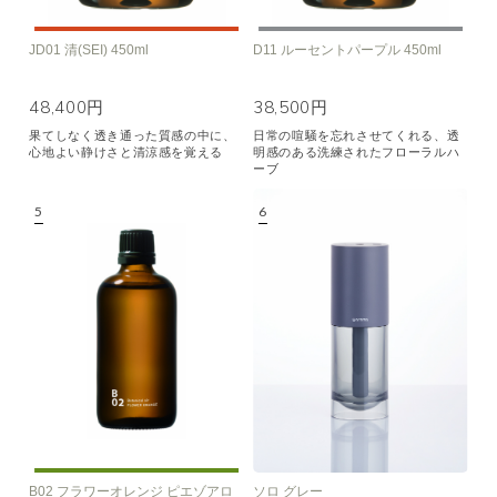
JD01 清(SEI) 450ml
D11 ルーセントパープル 450ml
48,400円
38,500円
果てしなく透き通った質感の中に、
日常の喧騒を忘れさせてくれる、透
心地よい静けさと清涼感を覚える
明感のある洗練されたフローラルハ
ーブ
B02 フラワーオレンジ ピエゾアロ
ソロ グレー