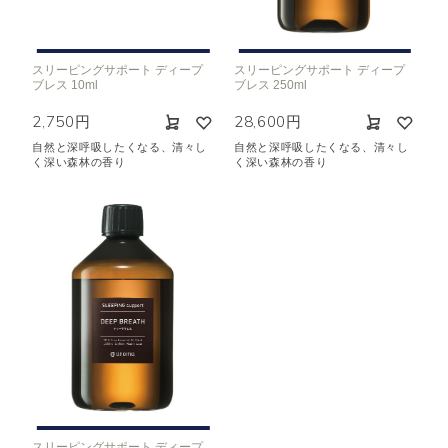
空気清浄･消臭
集中
眠り
ビューティ
マインドフルネス
スリーピングサポート ディープ
スリーピングサポート ディープ
ブレス 10ml
ブレス 250ml
おもてなし
2,750円
28,600円
自然と深呼吸したくなる、清々し
自然と深呼吸したくなる、清々し
種類で絞り込む
※一つお選びください
く深い森林の香り
く深い森林の香り
シトラス
オレンジ
ハーバル
ラベンダー
ミント
ウッド
ユーカリ
フローラル
エキゾチック
ヒノキ
和
クリア
スリーピングサポート ディープ