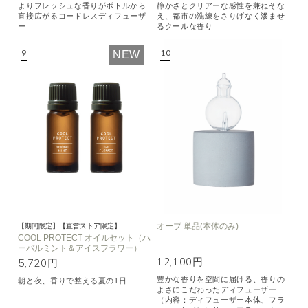
よりフレッシュな香りがボトルから
静かさとクリアーな感性を兼ねそな
直接広がるコードレスディフューザ
え、都市の洗練をさりげなく滲ませ
ー
るクールな香り
NEW
オーブ 単品(本体のみ)
【期間限定】【直営ストア限定】
COOL PROTECT オイルセット（ハ
ーバルミント＆アイスフラワー）
12,100円
5,720円
豊かな香りを空間に届ける、香りの
朝と夜、香りで整える夏の1日
よさにこだわったディフューザー
（内容：ディフューザー本体、フラ