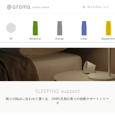
法人の方はこちら
All
Botanical
Design
Clean
Supplemen
SLEEPING support
眠りの悩みに合わせて選べる、100%天然の香りの快眠サポートシリー
ズ