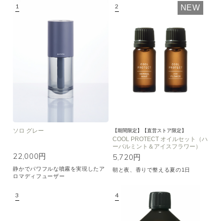
NEW
空気清浄･消臭
集中
眠り
ビューティ
マインドフルネス
おもてなし
種類で絞り込む
※一つお選びください
シトラス
オレンジ
ハーバル
ラベンダー
ミント
ウッド
ユーカリ
フローラル
エキゾチック
ソロ グレー
【期間限定】【直営ストア限定】
COOL PROTECT オイルセット（ハ
ーバルミント＆アイスフラワー）
ヒノキ
和
22,000円
5,720円
静かでパワフルな噴霧を実現したア
朝と夜、香りで整える夏の1日
クリア
ロマディフューザー