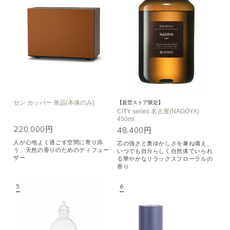
セン カッパー 単品(本体のみ)
【直営ストア限定】
CITY series 名古屋(NAGOYA)
450ml
220,000円
48,400円
人が心地よく過ごす空間に寄り添
芯の強さと奥ゆかしさを兼ね備え、
う、天然の香りのためのディフュー
いつでも自分らしく自然体でいられ
ザー
る華やかなリラックスフローラルの
香り