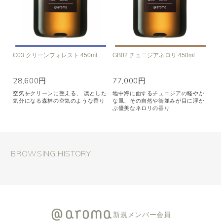
C03 クリーンフォレスト 450ml
GB02 チュニジアネロリ 450ml
28,600円
77,000円
空気をクリーンに整える、 凛とした
地中海に面するチュニジアの軽やか
気分になる森林の空気のような香り
な風、その自然や街並みが目に浮か
ぶ優美なネロリの香り
BROWSING HISTORY
新規メンバー会員