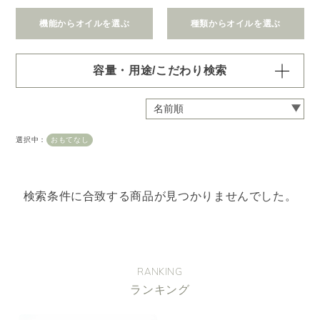
機能からオイルを選ぶ
種類からオイルを選ぶ
容量・用途/こだわり検索
・
用途・機能・種類 の項目ごとに選択肢からひとつずつ選
択できます。選択するたびに絞り込まれていき、項目内で
の複数選択はできません。
選択中：
おもてなし
・
絞込み条件を変更したいときは「クリア」で一度すべてリ
セットしてから、選択してください。
容量・用途で絞り込む
※一つお選びください
検索条件に合致する商品が見つかりませんでした。
オイル10ml
大容量オイル250/450ml
ピエゾ専用オイル
ブランチ・スティック専用オイル
RANKING
ランキング
機能で絞り込む
※一つお選びください
リラックス
リフレッシュ