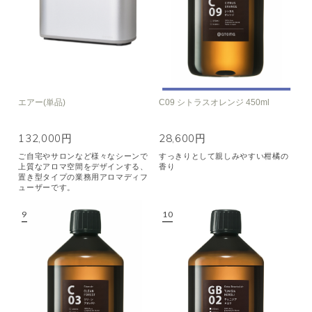
エアー(単品)
C09 シトラスオレンジ 450ml
132,000円
28,600円
ご自宅やサロンなど様々なシーンで
すっきりとして親しみやすい柑橘の
上質なアロマ空間をデザインする、
香り
置き型タイプの業務用アロマディフ
ューザーです。