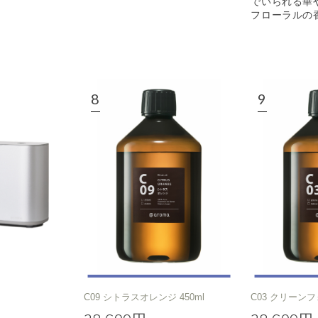
でいられる華
フローラルの
C09 シトラスオレンジ 450ml
C03 クリーンフ