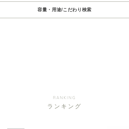
容量・用途/こだわり検索
項目ごとに選択肢からひとつずつ選択できます。選択するたびに絞り
。
いときは「クリア」で一度すべてリセットしてから、選択してくださ
一つお選びください
オイル250/450ml
ピエゾ専用オイル
ブランチ・スティック
選びください
レッシュ
空気清浄･消臭
集中
眠り
ビューティ
RANKING
ランキング
選びください
ジ
ハーバル
ラベンダー
ミント
ウッド
ユー