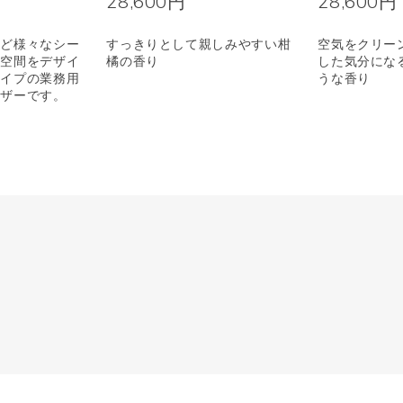
28,600円
28,600円
など様々なシー
すっきりとして親しみやすい柑
空気をクリー
マ空間をデザイ
橘の香り
した気分にな
タイプの業務用
うな香り
ーザーです。