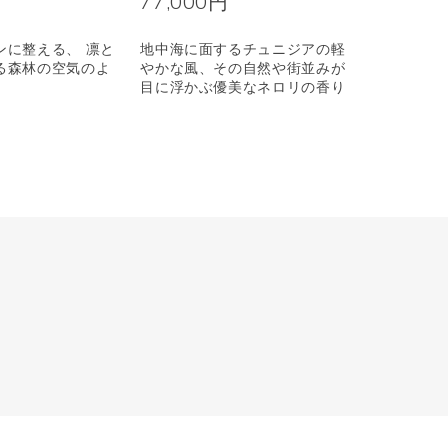
77,000円
ンに整える、 凛と
地中海に面するチュニジアの軽
る森林の空気のよ
やかな風、その自然や街並みが
目に浮かぶ優美なネロリの香り