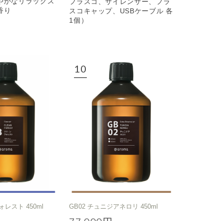
やかなリラックス
フラスコ、サイレンサー、フラ
香り
スコキャップ、USBケーブル 各
1個）
ォレスト 450ml
GB02 チュニジアネロリ 450ml