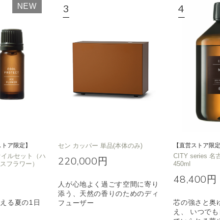
NEW
ノキ
和
クリア
ストア限定】
セン カッパー 単品(本体のみ)
【直営ストア限
T オイルセット（ハ
CITY series 
220,000円
イスフラワー）
450ml
48,400円
人が心地よく過ごす空間に寄り
添う、天然の香りのためのディ
える夏の1日
芯の強さと奥
フューザー
え、 いつで