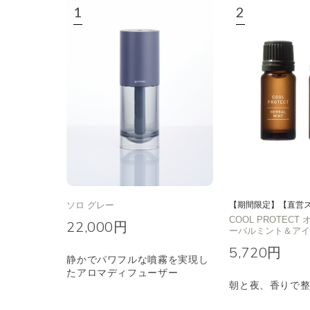
エキゾチック
ヒ
ソロ グレー
【期間限定】【直営
COOL PROTEC
22,000円
ーバルミント＆ア
5,720円
静かでパワフルな噴霧を実現し
たアロマディフューザー
朝と夜、香りで整