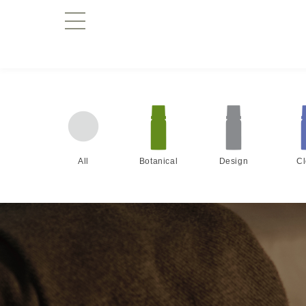
All
Botanical
Design
C