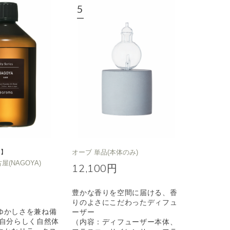
定】
オーブ 単品(本体のみ)
名古屋(NAGOYA)
12,100円
豊かな香りを空間に届ける、香
りのよさにこだわったディフュ
ゆかしさを兼ね備
ーザー
も自分らしく自然体
（内容：ディフューザー本体、