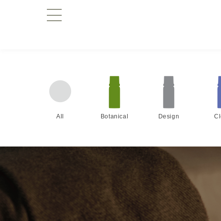
All
Botanical
Design
C