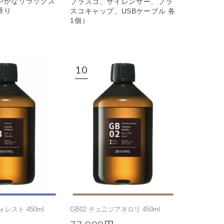
やかなリラックス
フラスコ、サイレンサー、フラ
香り
スコキャップ、USBケーブル 各
1個）
ォレスト 450ml
GB02 チュニジアネロリ 450ml