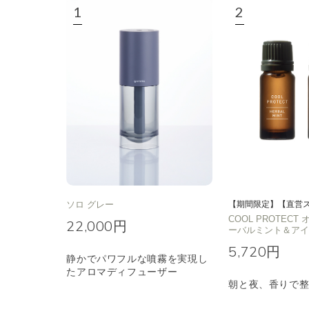
エキゾチック
ヒ
ソロ グレー
【期間限定】【直営
COOL PROTEC
22,000円
ーバルミント＆ア
5,720円
静かでパワフルな噴霧を実現し
たアロマディフューザー
朝と夜、香りで整