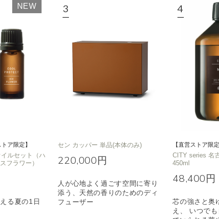
NEW
ノキ
和
クリア
ストア限定】
セン カッパー 単品(本体のみ)
【直営ストア限
T オイルセット（ハ
CITY series 
220,000円
イスフラワー）
450ml
48,400円
人が心地よく過ごす空間に寄り
添う、天然の香りのためのディ
える夏の1日
芯の強さと奥
フューザー
え、 いつで