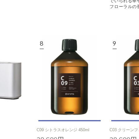
でいられる華
フローラルの
C09 シトラスオレンジ 450ml
C03 クリーンフ