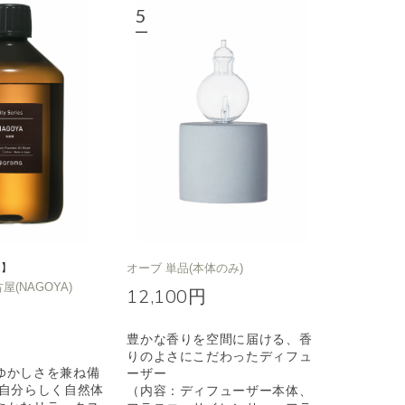
定】
オーブ 単品(本体のみ)
名古屋(NAGOYA)
12,100円
豊かな香りを空間に届ける、香
りのよさにこだわったディフュ
ゆかしさを兼ね備
ーザー
も自分らしく自然体
（内容：ディフューザー本体、