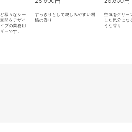
28,600円
28,600円
など様々なシー
すっきりとして親しみやすい柑
空気をクリー
マ空間をデザイ
橘の香り
した気分にな
タイプの業務用
うな香り
ーザーです。