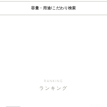
容量・用途/こだわり検索
項目ごとに選択肢からひとつずつ選択できます。選択するたびに絞り
。
いときは「クリア」で一度すべてリセットしてから、選択してくださ
一つお選びください
オイル250/450ml
ピエゾ専用オイル
ブランチ・スティック
選びください
レッシュ
空気清浄･消臭
集中
眠り
ビューティ
RANKING
ランキング
選びください
ジ
ハーバル
ラベンダー
ミント
ウッド
ユー