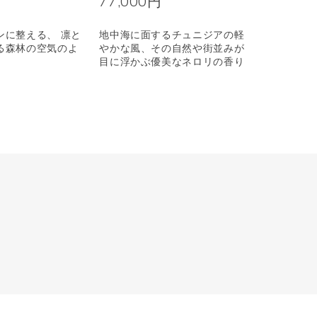
77,000円
ンに整える、 凛と
地中海に面するチュニジアの軽
る森林の空気のよ
やかな風、その自然や街並みが
目に浮かぶ優美なネロリの香り