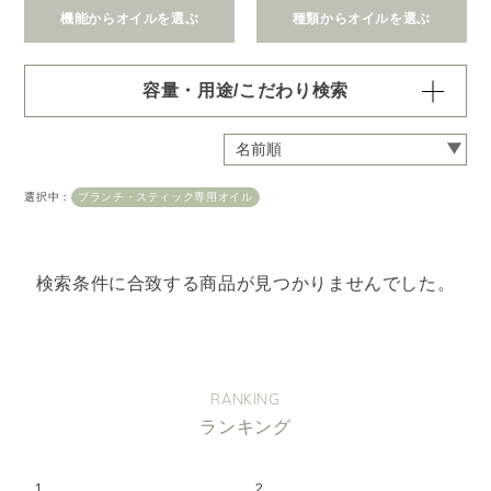
機能からオイルを選ぶ
種類からオイルを選ぶ
容量・用途/こだわり検索
・
用途・機能・種類 の項目ごとに選択肢からひとつずつ選
択できます。選択するたびに絞り込まれていき、項目内で
の複数選択はできません。
選択中：
ブランチ・スティック専用オイル
・
絞込み条件を変更したいときは「クリア」で一度すべてリ
セットしてから、選択してください。
容量・用途で絞り込む
※一つお選びください
検索条件に合致する商品が見つかりませんでした。
オイル10ml
大容量オイル250/450ml
ピエゾ専用オイル
ブランチ・スティック専用オイル
RANKING
ランキング
機能で絞り込む
※一つお選びください
リラックス
リフレッシュ