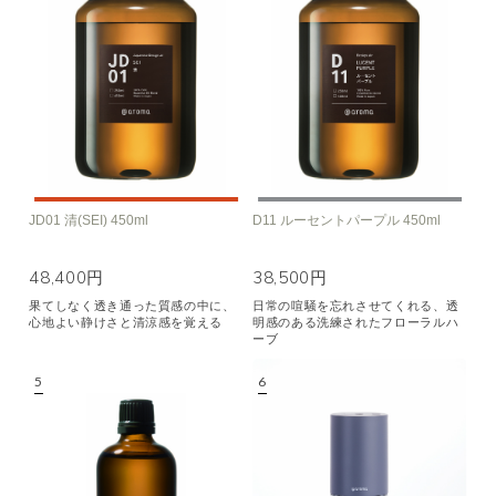
JD01 清(SEI) 450ml
D11 ルーセントパープル 450ml
48,400円
38,500円
果てしなく透き通った質感の中に、
日常の喧騒を忘れさせてくれる、透
心地よい静けさと清涼感を覚える
明感のある洗練されたフローラルハ
ーブ