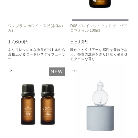
ワンプラス ホワイト 単品(本体の
D08 グレイッシュウッド ピエゾア
み)
ロマオイル 100ml
17,600円
5,500円
よりフレッシュな香りがボトルから
静かさとクリアーな感性を兼ねそな
直接広がるコードレスディフューザ
え、都市の洗練をさりげなく滲ませ
ー
るクールな香り
NEW