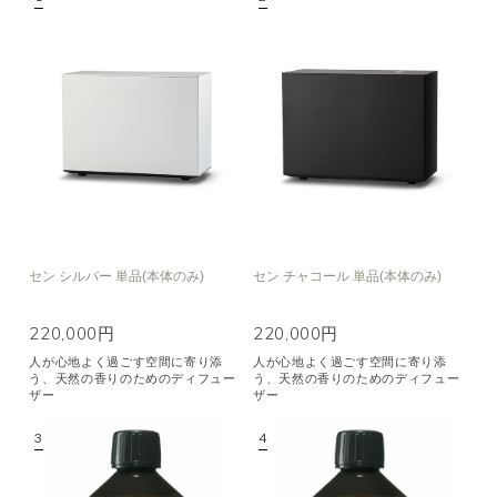
空気清浄･消臭
集中
眠り
ビューティ
マインドフルネス
おもてなし
種類で絞り込む
※一つお選びください
シトラス
オレンジ
ハーバル
ラベンダー
ミント
ウッド
ユーカリ
フローラル
エキゾチック
セン シルバー 単品(本体のみ)
セン チャコール 単品(本体のみ)
ヒノキ
和
220,000円
220,000円
人が心地よく過ごす空間に寄り添
人が心地よく過ごす空間に寄り添
クリア
う、天然の香りのためのディフュー
う、天然の香りのためのディフュー
ザー
ザー