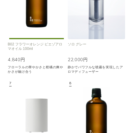
B02 フラワーオレンジ ピエゾアロ
ソロ グレー
マオイル 100ml
4,840円
22,000円
フローラルの華やかさと柑橘の爽や
静かでパワフルな噴霧を実現したア
かさが融け合う
ロマディフューザー