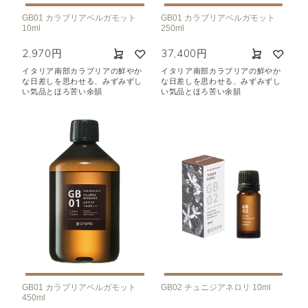
GB01 カラブリアベルガモット
GB01 カラブリアベルガモット
空気清浄･消臭
集中
眠り
10ml
250ml
ビューティ
マインドフルネス
2,970円
37,400円
おもてなし
イタリア南部カラブリアの鮮やか
イタリア南部カラブリアの鮮やか
な日差しを思わせる、みずみずし
な日差しを思わせる、みずみずし
い気品とほろ苦い余韻
い気品とほろ苦い余韻
種類で絞り込む
※一つお選びください
シトラス
オレンジ
ハーバル
ラベンダー
ミント
ウッド
ユーカリ
フローラル
エキゾチック
ヒノキ
和
クリア
GB01 カラブリアベルガモット
GB02 チュニジアネロリ 10ml
450ml