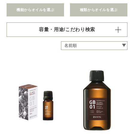
機能からオイルを選ぶ
種類からオイルを選ぶ
容量・用途/こだわり検索
・
用途・機能・種類 の項目ごとに選択肢からひとつずつ選
択できます。選択するたびに絞り込まれていき、項目内で
の複数選択はできません。
・
絞込み条件を変更したいときは「クリア」で一度すべてリ
セットしてから、選択してください。
容量・用途で絞り込む
※一つお選びください
オイル10ml
大容量オイル250/450ml
ピエゾ専用オイル
ブランチ・スティック専用オイル
機能で絞り込む
※一つお選びください
リラックス
リフレッシュ