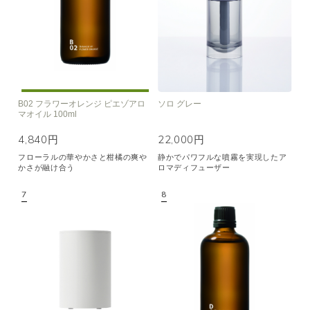
B02 フラワーオレンジ ピエゾアロ
ソロ グレー
マオイル 100ml
4,840円
22,000円
フローラルの華やかさと柑橘の爽や
静かでパワフルな噴霧を実現したア
かさが融け合う
ロマディフューザー