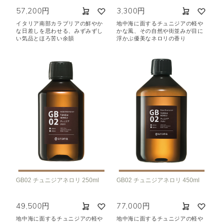
57,200円
3,300円
イタリア南部カラブリアの鮮やか
地中海に面するチュニジアの軽や
な日差しを思わせる、みずみずし
かな風、その自然や街並みが目に
い気品とほろ苦い余韻
浮かぶ優美なネロリの香り
GB02 チュニジアネロリ 250ml
GB02 チュニジアネロリ 450ml
49,500円
77,000円
地中海に面するチュニジアの軽や
地中海に面するチュニジアの軽や