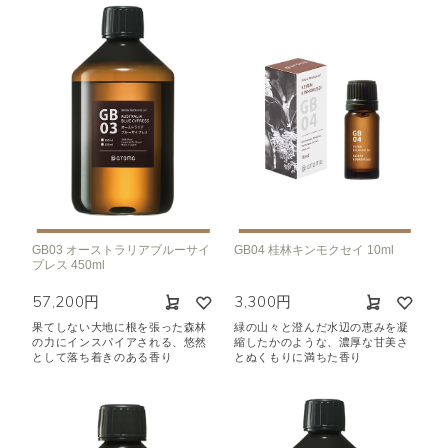
GB03 オーストラリアブルーサイ
GB04 桂林キンモクセイ 10ml
プレス 450ml
57,200円
3,300円
果てしない大地に根を張った森林
緑の山々と澄んだ水辺の恵みを凝
の力にインスパイアされる、悠然
縮したかのような、濃厚な甘美さ
として落ち着きのある香り
とぬくもりに満ちた香り