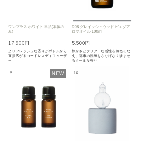
ワンプラス ホワイト 単品(本体の
D08 グレイッシュウッド ピエゾア
み)
ロマオイル 100ml
17,600円
5,500円
よりフレッシュな香りがボトルから
静かさとクリアーな感性を兼ねそな
直接広がるコードレスディフューザ
え、都市の洗練をさりげなく滲ませ
ー
るクールな香り
NEW