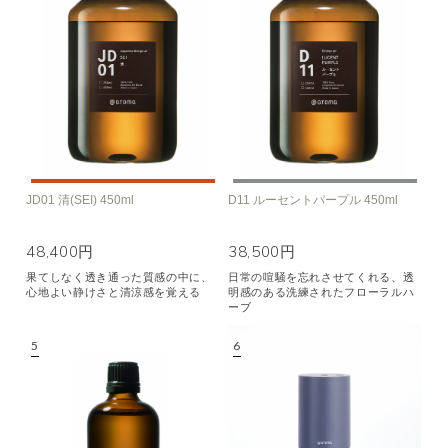
JD01 清(SEI) 450ml
D11 ルーセントパープル 450ml
48,400円
38,500円
果てしなく透き通った質感の中に、
日常の喧騒を忘れさせてくれる、透
心地よい静けさと清涼感を覚える
明感のある洗練されたフローラルハ
ーブ