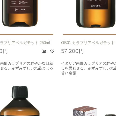
ジ
ハーバル
ラベンダー
ミント
ウッド
ユー
ノキ
和
クリア
カラブリアベルガモット 250ml
GB01 カラブリアベルガモット 4
00円
57,200円
ア南部カラブリアの鮮やかな日差
イタリア南部カラブリアの鮮や
わせる、みずみずしい気品とほろ
しを思わせる、みずみずしい気
韻
苦い余韻