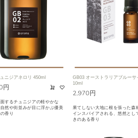
チュニジアネロリ 450ml
GB03 オーストラリアブルー
10ml
00円
2,970円
に面するチュニジアの軽やかな
の自然や街並みが目に浮かぶ優美
果てしない大地に根を張った森
リの香り
インスパイアされる、悠然とし
きのある香り