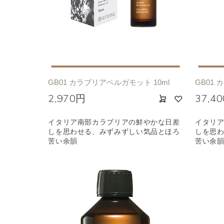
シトラス
オレン
エキゾチック
ヒ
GB01 カラブリアベルガモット 10ml
GB01 
2,970円
37,4
イタリア南部カラブリアの鮮やかな日差
イタリ
しを思わせる、みずみずしい気品とほろ
しを思
苦い余韻
苦い余