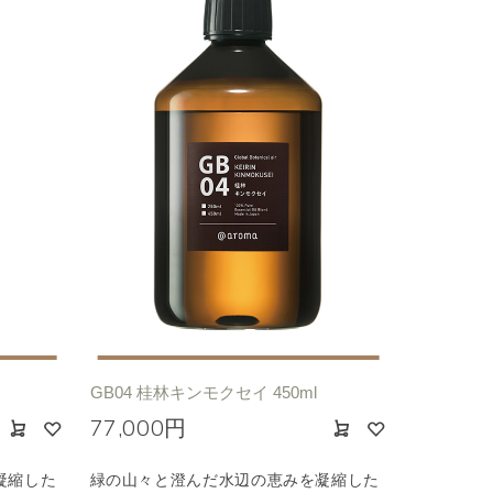
GB04 桂林キンモクセイ 450ml
77,000円
凝縮した
緑の山々と澄んだ水辺の恵みを凝縮した