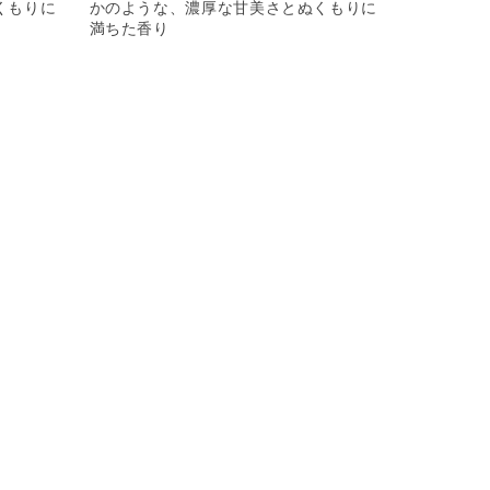
くもりに
かのような、濃厚な甘美さとぬくもりに
満ちた香り