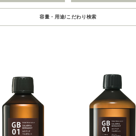
容量・用途/こだわり検索
項目ごとに選択肢からひとつずつ選択できます。選択するたびに絞り
。
いときは「クリア」で一度すべてリセットしてから、選択してくださ
一つお選びください
オイル250/450ml
ピエゾ専用オイル
ブランチ・スティック
選びください
レッシュ
空気清浄･消臭
集中
眠り
ビューティ
選びください