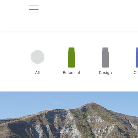
All
Botanical
Design
C