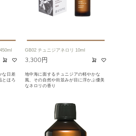
カリ
フローラル
50ml
GB02 チュニジアネロリ 10ml
3,300円
かな日差
地中海に面するチュニジアの軽やかな
品とほろ
風、その自然や街並みが目に浮かぶ優美
なネロリの香り