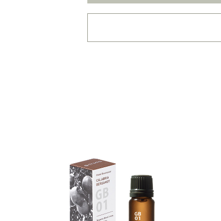
・
用途・機能・種類 の
複数選択はできません
・
絞込み条件を変更した
容量・用途で絞り込む
※
オイル10ml
大容量
機能で絞り込む
※一つお
リラックス
リフ
おもてなし
種類で絞り込む
※一つお