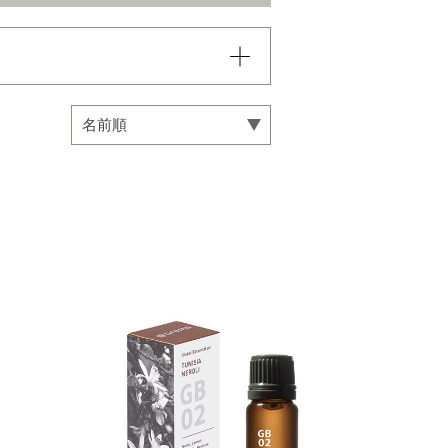
込まれていき、項目内での
い。
専用オイル
マインドフルネス