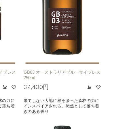
サイプレス
GB03 オーストラリアブルーサイプレス
250ml
37,400円
林の力に
果てしない大地に根を張った森林の力に
て落ち着
インスパイアされる、悠然として落ち着
きのある香り