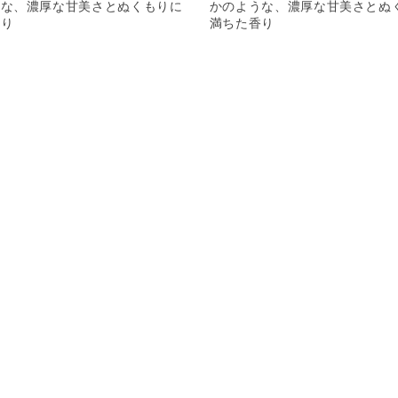
うな、濃厚な甘美さとぬくもりに
かのような、濃厚な甘美さとぬ
香り
満ちた香り