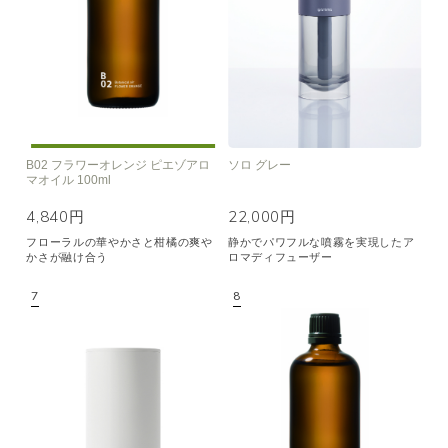
B02 フラワーオレンジ ピエゾアロ
ソロ グレー
マオイル 100ml
4,840円
22,000円
フローラルの華やかさと柑橘の爽や
静かでパワフルな噴霧を実現したア
かさが融け合う
ロマディフューザー