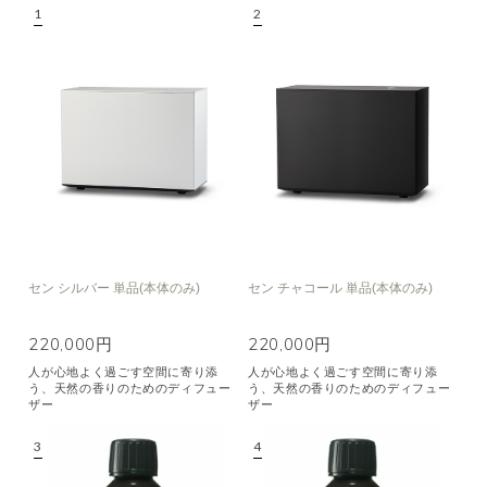
空気清浄･消臭
集中
眠り
ビューティ
マインドフルネス
おもてなし
種類で絞り込む
※一つお選びください
シトラス
オレンジ
ハーバル
ラベンダー
ミント
ウッド
ユーカリ
フローラル
エキゾチック
セン シルバー 単品(本体のみ)
セン チャコール 単品(本体のみ)
ヒノキ
和
220,000円
220,000円
人が心地よく過ごす空間に寄り添
人が心地よく過ごす空間に寄り添
クリア
う、天然の香りのためのディフュー
う、天然の香りのためのディフュー
ザー
ザー