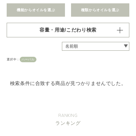
機能からオイルを選ぶ
種類からオイルを選ぶ
容量・用途/こだわり検索
・
用途・機能・種類 の項目ごとに選択肢からひとつずつ選
択できます。選択するたびに絞り込まれていき、項目内で
の複数選択はできません。
選択中：
ハーバル
・
絞込み条件を変更したいときは「クリア」で一度すべてリ
セットしてから、選択してください。
容量・用途で絞り込む
※一つお選びください
検索条件に合致する商品が見つかりませんでした。
オイル10ml
大容量オイル250/450ml
ピエゾ専用オイル
ブランチ・スティック専用オイル
RANKING
ランキング
機能で絞り込む
※一つお選びください
リラックス
リフレッシュ