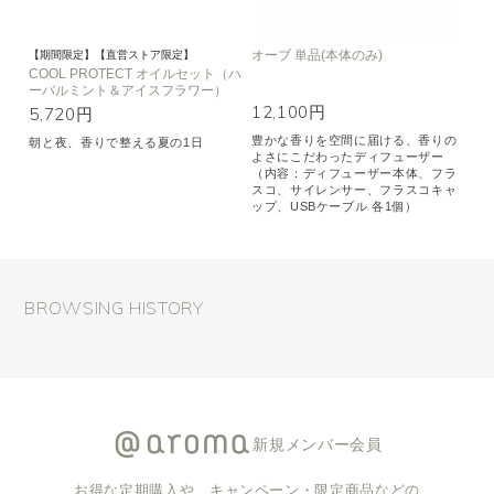
オーブ 単品(本体のみ)
【期間限定】【直営ストア限定】
COOL PROTECT オイルセット（ハ
ーバルミント＆アイスフラワー）
12,100円
5,720円
豊かな香りを空間に届ける、香りの
朝と夜、香りで整える夏の1日
よさにこだわったディフューザー
（内容：ディフューザー本体、フラ
スコ、サイレンサー、フラスコキャ
ップ、USBケーブル 各1個）
BROWSING HISTORY
新規メンバー会員
お得な定期購入や、キャンペーン・限定商品などの