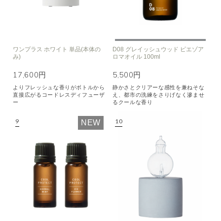
ワンプラス ホワイト 単品(本体の
D08 グレイッシュウッド ピエゾア
み)
ロマオイル 100ml
17,600円
5,500円
よりフレッシュな香りがボトルから
静かさとクリアーな感性を兼ねそな
直接広がるコードレスディフューザ
え、都市の洗練をさりげなく滲ませ
ー
るクールな香り
NEW