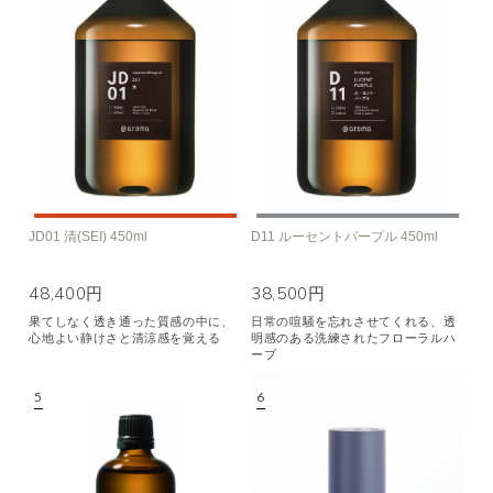
JD01 清(SEI) 450ml
D11 ルーセントパープル 450ml
48,400円
38,500円
果てしなく透き通った質感の中に、
日常の喧騒を忘れさせてくれる、透
心地よい静けさと清涼感を覚える
明感のある洗練されたフローラルハ
ーブ