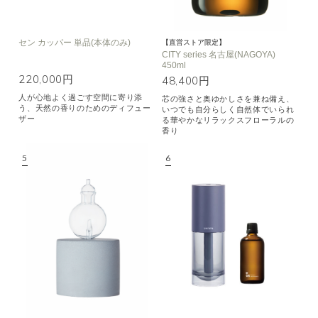
セン カッパー 単品(本体のみ)
【直営ストア限定】
CITY series 名古屋(NAGOYA)
450ml
220,000円
48,400円
人が心地よく過ごす空間に寄り添
芯の強さと奥ゆかしさを兼ね備え、
う、天然の香りのためのディフュー
いつでも自分らしく自然体でいられ
ザー
る華やかなリラックスフローラルの
香り