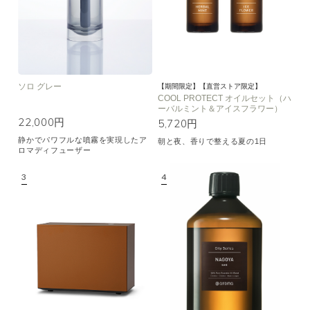
ソロ グレー
【期間限定】【直営ストア限定】
COOL PROTECT オイルセット（ハ
ーバルミント＆アイスフラワー）
22,000円
5,720円
静かでパワフルな噴霧を実現したア
朝と夜、香りで整える夏の1日
ロマディフューザー