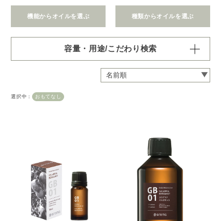
機能からオイルを選ぶ
種類からオイルを選ぶ
容量・用途/こだわり検索
・
用途・機能・種類 の項目ごとに選択肢からひとつずつ選
択できます。選択するたびに絞り込まれていき、項目内で
の複数選択はできません。
選択中：
おもてなし
・
絞込み条件を変更したいときは「クリア」で一度すべてリ
セットしてから、選択してください。
容量・用途で絞り込む
※一つお選びください
オイル10ml
大容量オイル250/450ml
ピエゾ専用オイル
ブランチ・スティック専用オイル
機能で絞り込む
※一つお選びください
リラックス
リフレッシュ