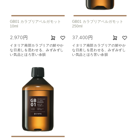
空気清浄･消臭
集中
眠り
ビューティ
マインドフルネス
GB01 カラブリアベルガモット
GB01 カラブリアベルガモット
10ml
250ml
おもてなし
2,970円
37,400円
イタリア南部カラブリアの鮮やか
イタリア南部カラブリアの鮮やか
種類で絞り込む
※一つお選びください
な日差しを思わせる、みずみずし
な日差しを思わせる、みずみずし
い気品とほろ苦い余韻
い気品とほろ苦い余韻
シトラス
オレンジ
ハーバル
ラベンダー
ミント
ウッド
ユーカリ
フローラル
エキゾチック
ヒノキ
和
クリア