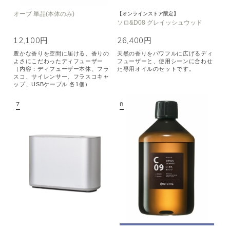
オーブ 単品(本体のみ)
【オンラインストア限定】
ソロ&D08 グレイッシュウッド
12,100円
26,400円
豊かな香りを空間に届ける、香りの
天然の香りをパワフルに広げるディ
よさにこだわったディフューザー
フューザーと、使用シーンに合わせ
（内容：ディフューザー本体、フラ
た専用オイルのセットです。
スコ、サイレンサー、フラスコキャ
ップ、USBケーブル 各1個）