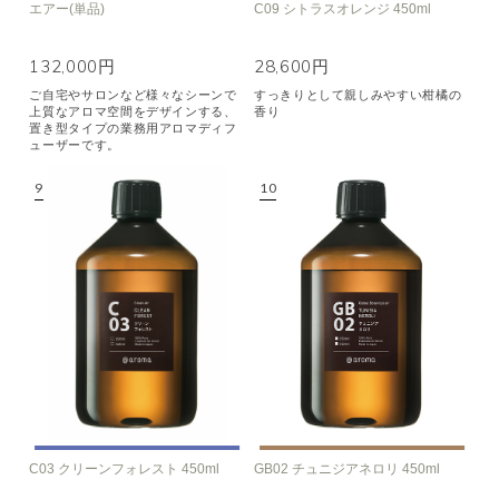
エアー(単品)
C09 シトラスオレンジ 450ml
132,000円
28,600円
ご自宅やサロンなど様々なシーンで
すっきりとして親しみやすい柑橘の
上質なアロマ空間をデザインする、
香り
置き型タイプの業務用アロマディフ
ューザーです。
C03 クリーンフォレスト 450ml
GB02 チュニジアネロリ 450ml