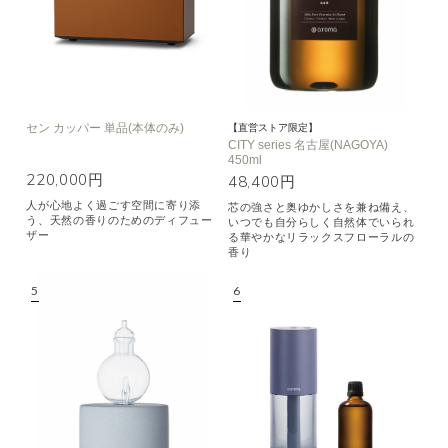
セン カッパー 単品(本体のみ)
【直営ストア限定】
CITY series 名古屋(NAGOYA)
450ml
220,000円
48,400円
人が心地よく過ごす空間に寄り添
芯の強さと奥ゆかしさを兼ね備え、
う、天然の香りのためのディフュー
いつでも自分らしく自然体でいられ
ザー
る華やかなリラックスフローラルの
香り