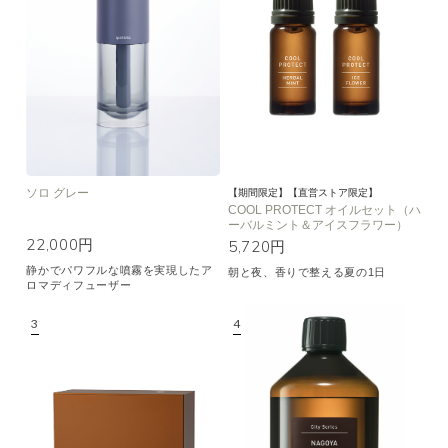
空気清浄･消臭
集中
眠り
ビューティ
マインドフルネス
おもてなし
種類で絞り込む
※一つお選びください
ソロ グレー
シトラス
オレンジ
ハーバル
【期間限定】【直営ストア限定】
COOL PROTECT オイルセット（ハ
ーバルミント＆アイスフラワー）
ラベンダー
ミント
ウッド
22,000円
5,720円
ユーカリ
フローラル
エキゾチック
静かでパワフルな噴霧を実現したア
朝と夜、香りで整える夏の1日
ロマディフューザー
ヒノキ
和
クリア