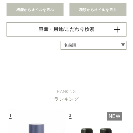
機能からオイルを選ぶ
種類からオイルを選ぶ
容量・用途/こだわり検索
・
用途・機能・種類 の項目ごとに選択肢からひとつずつ選
択できます。選択するたびに絞り込まれていき、項目内で
の複数選択はできません。
・
絞込み条件を変更したいときは「クリア」で一度すべてリ
セットしてから、選択してください。
容量・用途で絞り込む
※一つお選びください
オイル10ml
大容量オイル250/450ml
RANKING
ピエゾ専用オイル
ランキング
ブランチ・スティック専用オイル
NEW
機能で絞り込む
※一つお選びください
リラックス
リフレッシュ