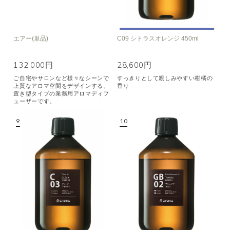
エアー(単品)
C09 シトラスオレンジ 450ml
132,000円
28,600円
ご自宅やサロンなど様々なシーンで
すっきりとして親しみやすい柑橘の
上質なアロマ空間をデザインする、
香り
置き型タイプの業務用アロマディフ
ューザーです。