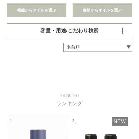
機能からオイルを選ぶ
種類からオイルを選ぶ
容量・用途/こだわり検索
・
用途・機能・種類 の項目ごとに選択肢からひとつずつ選
択できます。選択するたびに絞り込まれていき、項目内で
の複数選択はできません。
・
絞込み条件を変更したいときは「クリア」で一度すべてリ
セットしてから、選択してください。
容量・用途で絞り込む
※一つお選びください
オイル10ml
大容量オイル250/450ml
RANKING
ピエゾ専用オイル
ランキング
ブランチ・スティック専用オイル
NEW
機能で絞り込む
※一つお選びください
リラックス
リフレッシュ