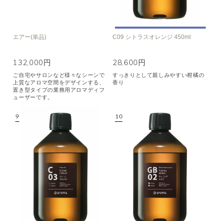
エアー(単品)
C09 シトラスオレンジ 450ml
132,000円
28,600円
ご自宅やサロンなど様々なシーンで
すっきりとして親しみやすい柑橘の
上質なアロマ空間をデザインする、
香り
置き型タイプの業務用アロマディフ
ューザーです。