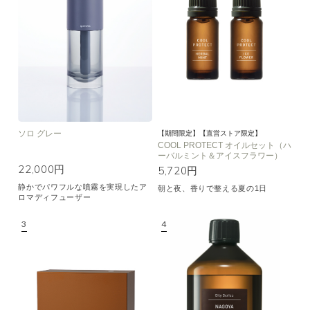
空気清浄･消臭
集中
眠り
ビューティ
マインドフルネス
おもてなし
種類で絞り込む
※一つお選びください
ソロ グレー
シトラス
オレンジ
ハーバル
【期間限定】【直営ストア限定】
COOL PROTECT オイルセット（ハ
ーバルミント＆アイスフラワー）
ラベンダー
ミント
ウッド
22,000円
5,720円
ユーカリ
フローラル
エキゾチック
静かでパワフルな噴霧を実現したア
朝と夜、香りで整える夏の1日
ロマディフューザー
ヒノキ
和
クリア