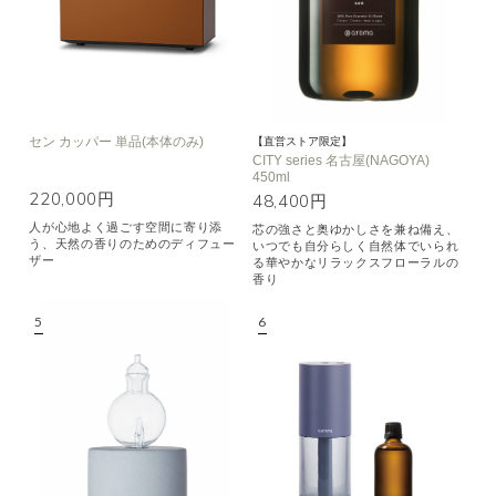
セン カッパー 単品(本体のみ)
【直営ストア限定】
CITY series 名古屋(NAGOYA)
450ml
220,000円
48,400円
人が心地よく過ごす空間に寄り添
芯の強さと奥ゆかしさを兼ね備え、
う、天然の香りのためのディフュー
いつでも自分らしく自然体でいられ
ザー
る華やかなリラックスフローラルの
香り