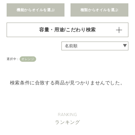
機能からオイルを選ぶ
種類からオイルを選ぶ
容量・用途/こだわり検索
・
用途・機能・種類 の項目ごとに選択肢からひとつずつ選
択できます。選択するたびに絞り込まれていき、項目内で
の複数選択はできません。
選択中：
オレンジ
・
絞込み条件を変更したいときは「クリア」で一度すべてリ
セットしてから、選択してください。
容量・用途で絞り込む
※一つお選びください
検索条件に合致する商品が見つかりませんでした。
オイル10ml
大容量オイル250/450ml
ピエゾ専用オイル
ブランチ・スティック専用オイル
RANKING
ランキング
機能で絞り込む
※一つお選びください
リラックス
リフレッシュ