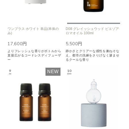
ワンプラス ホワイト 単品(本体の
D08 グレイッシュウッド ピエゾア
み)
ロマオイル 100ml
17,600円
5,500円
よりフレッシュな香りがボトルから
静かさとクリアーな感性を兼ねそな
直接広がるコードレスディフューザ
え、都市の洗練をさりげなく滲ませ
ー
るクールな香り
NEW