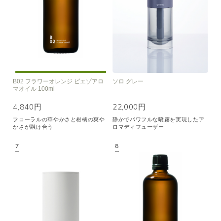
B02 フラワーオレンジ ピエゾアロ
ソロ グレー
マオイル 100ml
4,840円
22,000円
フローラルの華やかさと柑橘の爽や
静かでパワフルな噴霧を実現したア
かさが融け合う
ロマディフューザー