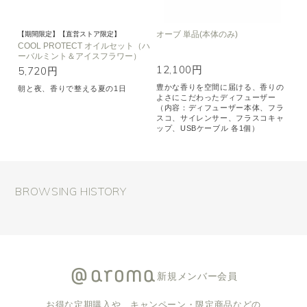
オーブ 単品(本体のみ)
【期間限定】【直営ストア限定】
COOL PROTECT オイルセット（ハ
ーバルミント＆アイスフラワー）
12,100円
5,720円
豊かな香りを空間に届ける、香りの
朝と夜、香りで整える夏の1日
よさにこだわったディフューザー
（内容：ディフューザー本体、フラ
スコ、サイレンサー、フラスコキャ
ップ、USBケーブル 各1個）
BROWSING HISTORY
新規メンバー会員
お得な定期購入や、キャンペーン・限定商品などの