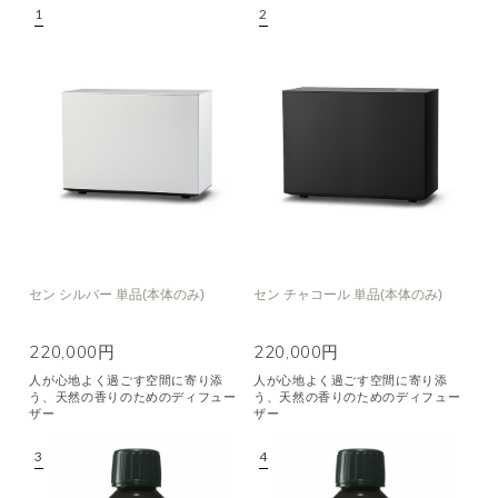
空気清浄･消臭
集中
眠り
ビューティ
マインドフルネス
おもてなし
種類で絞り込む
※一つお選びください
シトラス
オレンジ
ハーバル
ラベンダー
ミント
ウッド
ユーカリ
フローラル
エキゾチック
セン シルバー 単品(本体のみ)
セン チャコール 単品(本体のみ)
ヒノキ
和
220,000円
220,000円
人が心地よく過ごす空間に寄り添
人が心地よく過ごす空間に寄り添
クリア
う、天然の香りのためのディフュー
う、天然の香りのためのディフュー
ザー
ザー