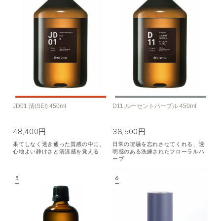
JD01 清(SEI) 450ml
D11 ルーセントパープル 450ml
48,400円
38,500円
果てしなく透き通った質感の中に、
日常の喧騒を忘れさせてくれる、透
心地よい静けさと清涼感を覚える
明感のある洗練されたフローラルハ
ーブ