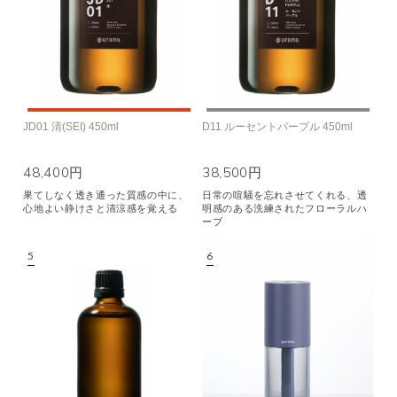
JD01 清(SEI) 450ml
D11 ルーセントパープル 450ml
48,400円
38,500円
果てしなく透き通った質感の中に、
日常の喧騒を忘れさせてくれる、透
心地よい静けさと清涼感を覚える
明感のある洗練されたフローラルハ
ーブ