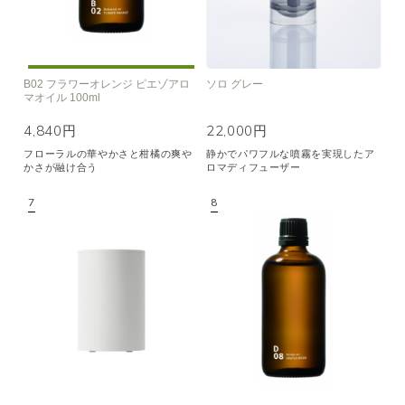
B02 フラワーオレンジ ピエゾアロ
ソロ グレー
マオイル 100ml
4,840円
22,000円
フローラルの華やかさと柑橘の爽や
静かでパワフルな噴霧を実現したア
かさが融け合う
ロマディフューザー