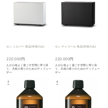
空気清浄･消臭
集中
眠り
ビューティ
マインドフルネス
おもてなし
種類で絞り込む
※一つお選びください
セン シルバー 単品(本体のみ)
セン チャコール 単品(本体のみ)
シトラス
オレンジ
ハーバル
ラベンダー
ミント
ウッド
220,000円
220,000円
ユーカリ
フローラル
エキゾチック
人が心地よく過ごす空間に寄り添
人が心地よく過ごす空間に寄り添
う、天然の香りのためのディフュー
う、天然の香りのためのディフュー
ヒノキ
和
ザー
ザー
クリア