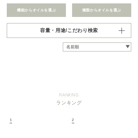
機能からオイルを選ぶ
種類からオイルを選ぶ
容量・用途/こだわり検索
・
用途・機能・種類 の項目ごとに選択肢からひとつずつ選
択できます。選択するたびに絞り込まれていき、項目内で
の複数選択はできません。
・
絞込み条件を変更したいときは「クリア」で一度すべてリ
セットしてから、選択してください。
容量・用途で絞り込む
※一つお選びください
オイル10ml
大容量オイル250/450ml
RANKING
ピエゾ専用オイル
ランキング
ブランチ・スティック専用オイル
機能で絞り込む
※一つお選びください
リラックス
リフレッシュ