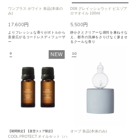
ワンプラス ホワイト 単品(本体の
D08 グレイッシュウッド ピエゾア
み)
ロマオイル 100ml
17,600円
5,500円
よりフレッシュな香りがボトルから
静かさとクリアーな感性を兼ねそな
直接広がるコードレスディフューザ
え、都市の洗練をさりげなく滲ませ
ー
るクールな香り
NEW
オーブ 単品(本体のみ)
【期間限定】【直営ストア限定】
COOL PROTECT オイルセット（ハ