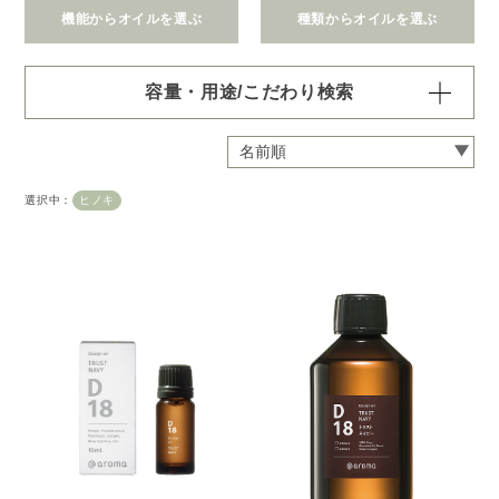
機能からオイルを選ぶ
種類からオイルを選ぶ
容量・用途/こだわり検索
・
用途・機能・種類 の項目ごとに選択肢からひとつずつ選
択できます。選択するたびに絞り込まれていき、項目内で
の複数選択はできません。
選択中：
ヒノキ
・
絞込み条件を変更したいときは「クリア」で一度すべてリ
セットしてから、選択してください。
容量・用途で絞り込む
※一つお選びください
オイル10ml
大容量オイル250/450ml
ピエゾ専用オイル
ブランチ・スティック専用オイル
機能で絞り込む
※一つお選びください
リラックス
リフレッシュ