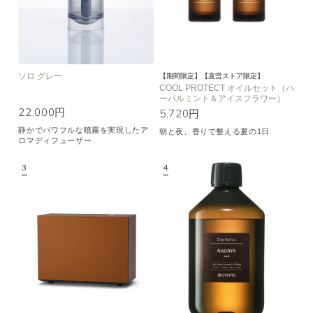
ソロ グレー
【期間限定】【直営ストア限定】
COOL PROTECT オイルセット（ハ
ーバルミント＆アイスフラワー）
22,000円
5,720円
静かでパワフルな噴霧を実現したア
朝と夜、香りで整える夏の1日
ロマディフューザー