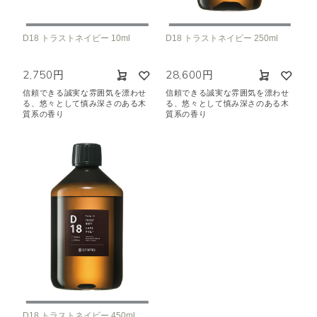
空気清浄･消臭
集中
眠り
ビューティ
マインドフルネス
D18 トラストネイビー 10ml
D18 トラストネイビー 250ml
おもてなし
2,750円
28,600円
信頼できる誠実な雰囲気を漂わせ
信頼できる誠実な雰囲気を漂わせ
種類で絞り込む
※一つお選びください
る、悠々として慎み深さのある木
る、悠々として慎み深さのある木
質系の香り
質系の香り
シトラス
オレンジ
ハーバル
ラベンダー
ミント
ウッド
ユーカリ
フローラル
エキゾチック
ヒノキ
和
クリア
D18 トラストネイビー 450ml