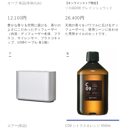
オーブ 単品(本体のみ)
【オンラインストア限定】
ソロ&D08 グレイッシュウッド
12,100円
26,400円
豊かな香りを空間に届ける、香りの
天然の香りをパワフルに広げるディ
よさにこだわったディフューザー
フューザーと、使用シーンに合わせ
（内容：ディフューザー本体、フラ
た専用オイルのセットです。
スコ、サイレンサー、フラスコキャ
ップ、USBケーブル 各1個）
エアー(単品)
C09 シトラスオレンジ 450ml