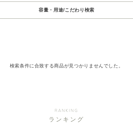
容量・用途/こだわり検索
項目ごとに選択肢からひとつずつ選択できます。選択するたびに絞り
。
いときは「クリア」で一度すべてリセットしてから、選択してくださ
一つお選びください
検索条件に合致する商品が見つかりませんでした。
オイル250/450ml
ピエゾ専用オイル
ブランチ・スティック
選びください
レッシュ
空気清浄･消臭
集中
眠り
ビューティ
RANKING
ランキング
選びください
ジ
ハーバル
ラベンダー
ミント
ウッド
ユー