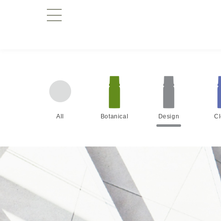
All
Botanical
Design
C