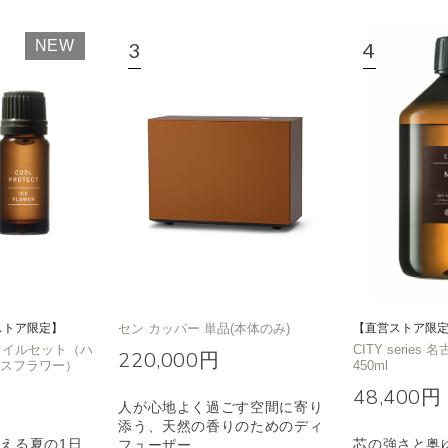
ノキ
和
NEW
クリア
ストア限定】
セン カッパー 単品(本体のみ)
【直営ストア限
T オイルセット（ハ
CITY series 
220,000円
イスフラワー）
450ml
48,400円
人が心地よく過ごす空間に寄り
添う、天然の香りのためのディ
える夏の1日
芯の強さと奥
フューザー