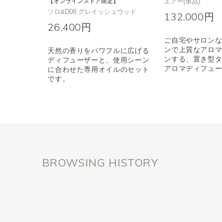
【オンラインストア限定】
エアー(単品)
ソロ&D08 グレイッシュウッド
132,000円
26,400円
ご自宅やサロン
ンで上質なアロ
天然の香りをパワフルに広げる
ンする、置き型
ディフューザーと、使用シーン
アロマディフュ
に合わせた専用オイルのセット
です。
BROWSING HISTORY