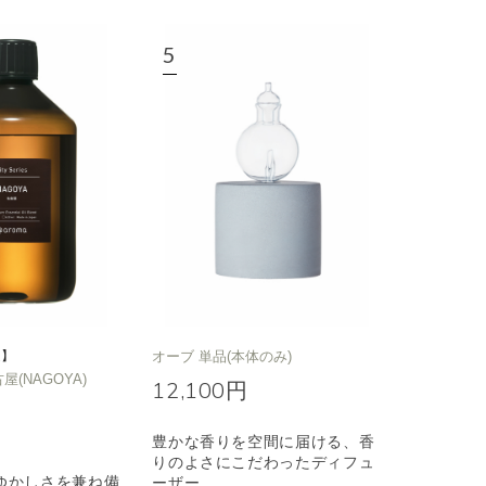
定】
オーブ 単品(本体のみ)
名古屋(NAGOYA)
12,100円
豊かな香りを空間に届ける、香
りのよさにこだわったディフュ
ゆかしさを兼ね備
ーザー