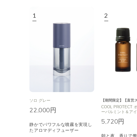
エキゾチック
ヒ
ソロ グレー
【期間限定】【直営
COOL PROTEC
22,000円
ーバルミント＆ア
5,720円
静かでパワフルな噴霧を実現し
たアロマディフューザー
朝と夜、香りで整