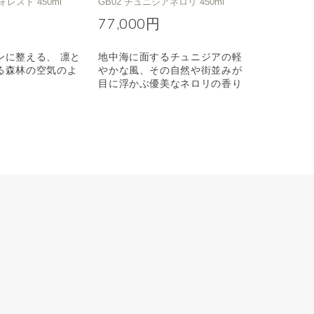
ォレスト 450ml
GB02 チュニジアネロリ 450ml
77,000円
ンに整える、 凛と
地中海に面するチュニジアの軽
る森林の空気のよ
やかな風、その自然や街並みが
目に浮かぶ優美なネロリの香り