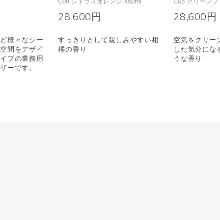
C09 シトラスオレンジ 450ml
C03 クリーンフ
28,600円
28,600円
など様々なシー
すっきりとして親しみやすい柑
空気をクリー
マ空間をデザイ
橘の香り
した気分にな
タイプの業務用
うな香り
ーザーです。