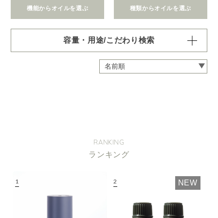
機能からオイルを選ぶ
種類からオイルを選ぶ
容量・用途/こだわり検索
・
用途・機能・種類 の項目ごとに選択肢からひとつずつ選
択できます。選択するたびに絞り込まれていき、項目内で
の複数選択はできません。
・
絞込み条件を変更したいときは「クリア」で一度すべてリ
セットしてから、選択してください。
容量・用途で絞り込む
※一つお選びください
オイル10ml
大容量オイル250/450ml
RANKING
ピエゾ専用オイル
ランキング
ブランチ・スティック専用オイル
NEW
機能で絞り込む
※一つお選びください
リラックス
リフレッシュ