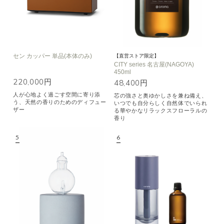
セン カッパー 単品(本体のみ)
【直営ストア限定】
CITY series 名古屋(NAGOYA)
450ml
220,000円
48,400円
人が心地よく過ごす空間に寄り添
芯の強さと奥ゆかしさを兼ね備え、
う、天然の香りのためのディフュー
いつでも自分らしく自然体でいられ
ザー
る華やかなリラックスフローラルの
香り