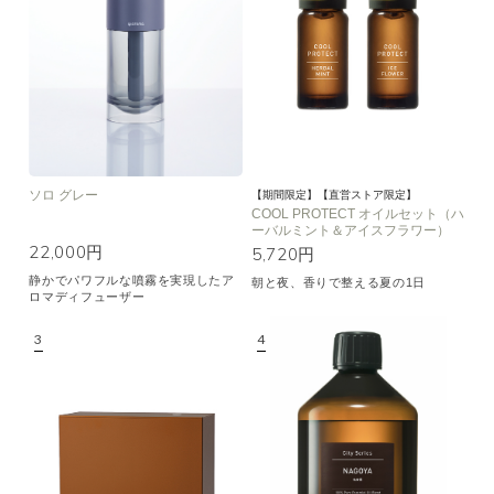
空気清浄･消臭
集中
眠り
ビューティ
マインドフルネス
おもてなし
種類で絞り込む
※一つお選びください
ソロ グレー
シトラス
オレンジ
ハーバル
【期間限定】【直営ストア限定】
COOL PROTECT オイルセット（ハ
ーバルミント＆アイスフラワー）
ラベンダー
ミント
ウッド
22,000円
5,720円
ユーカリ
フローラル
エキゾチック
静かでパワフルな噴霧を実現したア
朝と夜、香りで整える夏の1日
ロマディフューザー
ヒノキ
和
クリア