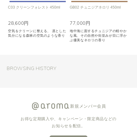
C03 クリーンフォレスト 450ml
GB02 チュニジアネロリ 450ml
28,600円
77,000円
空気をクリーンに整える、 凛とした
地中海に面するチュニジアの軽やか
気分になる森林の空気のような香り
な風、その自然や街並みが目に浮か
ぶ優美なネロリの香り
BROWSING HISTORY
新規メンバー会員
お得な定期購入や、キャンペーン・限定商品などの
お知らせを配信。