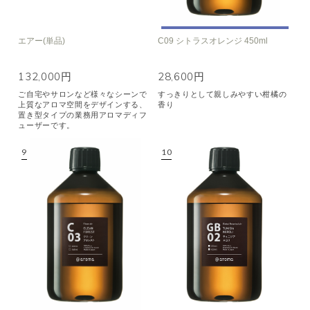
エアー(単品)
C09 シトラスオレンジ 450ml
132,000円
28,600円
ご自宅やサロンなど様々なシーンで
すっきりとして親しみやすい柑橘の
上質なアロマ空間をデザインする、
香り
置き型タイプの業務用アロマディフ
ューザーです。