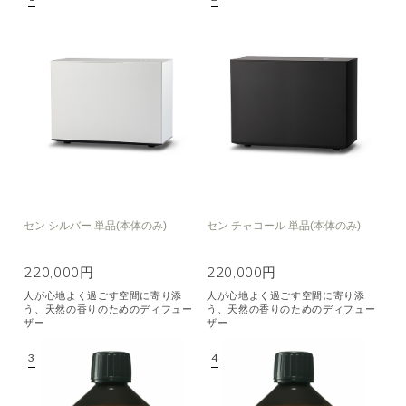
空気清浄･消臭
集中
眠り
ビューティ
マインドフルネス
おもてなし
種類で絞り込む
※一つお選びください
シトラス
オレンジ
ハーバル
ラベンダー
ミント
ウッド
ユーカリ
フローラル
エキゾチック
セン シルバー 単品(本体のみ)
セン チャコール 単品(本体のみ)
ヒノキ
和
220,000円
220,000円
人が心地よく過ごす空間に寄り添
人が心地よく過ごす空間に寄り添
クリア
う、天然の香りのためのディフュー
う、天然の香りのためのディフュー
ザー
ザー