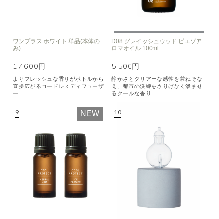
ワンプラス ホワイト 単品(本体の
D08 グレイッシュウッド ピエゾア
み)
ロマオイル 100ml
17,600円
5,500円
よりフレッシュな香りがボトルから
静かさとクリアーな感性を兼ねそな
直接広がるコードレスディフューザ
え、都市の洗練をさりげなく滲ませ
ー
るクールな香り
NEW