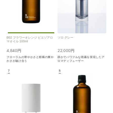
B02 フラワーオレンジ ピエゾアロ
ソロ グレー
マオイル 100ml
4,840円
22,000円
フローラルの華やかさと柑橘の爽や
静かでパワフルな噴霧を実現したア
かさが融け合う
ロマディフューザー