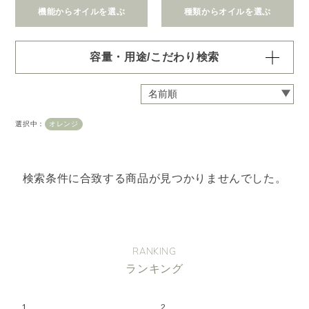
機能からオイルを選ぶ
種類からオイルを選ぶ
容量・用途/こだわり検索
・
用途・機能・種類 の項目ごとに選択肢からひとつずつ選
択できます。選択するたびに絞り込まれていき、項目内で
の複数選択はできません。
選択中：
オレンジ
・
絞込み条件を変更したいときは「クリア」で一度すべてリ
セットしてから、選択してください。
容量・用途で絞り込む
※一つお選びください
検索条件に合致する商品が見つかりませんでした。
オイル10ml
大容量オイル250/450ml
ピエゾ専用オイル
ブランチ・スティック専用オイル
RANKING
ランキング
機能で絞り込む
※一つお選びください
リラックス
リフレッシュ