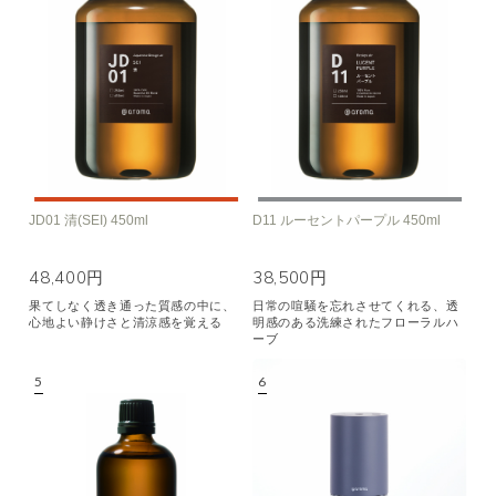
JD01 清(SEI) 450ml
D11 ルーセントパープル 450ml
48,400円
38,500円
果てしなく透き通った質感の中に、
日常の喧騒を忘れさせてくれる、透
心地よい静けさと清涼感を覚える
明感のある洗練されたフローラルハ
ーブ