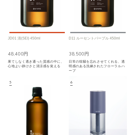
JD01 清(SEI) 450ml
D11 ルーセントパープル 450ml
48,400円
38,500円
果てしなく透き通った質感の中に、
日常の喧騒を忘れさせてくれる、透
心地よい静けさと清涼感を覚える
明感のある洗練されたフローラルハ
ーブ