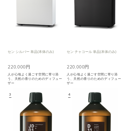
空気清浄･消臭
集中
眠り
ビューティ
マインドフルネス
おもてなし
種類で絞り込む
※一つお選びください
セン シルバー 単品(本体のみ)
セン チャコール 単品(本体のみ)
シトラス
オレンジ
ハーバル
ラベンダー
ミント
ウッド
220,000円
220,000円
ユーカリ
フローラル
エキゾチック
人が心地よく過ごす空間に寄り添
人が心地よく過ごす空間に寄り添
う、天然の香りのためのディフュー
う、天然の香りのためのディフュー
ヒノキ
和
ザー
ザー
クリア