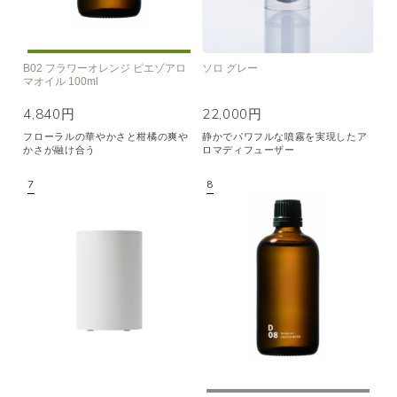
B02 フラワーオレンジ ピエゾアロ
ソロ グレー
マオイル 100ml
4,840円
22,000円
フローラルの華やかさと柑橘の爽や
静かでパワフルな噴霧を実現したア
かさが融け合う
ロマディフューザー