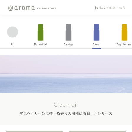
法人の方はこちら
All
Botanical
Design
Clean
Supplemen
Clean air
空気をクリーンに整える香りの機能に着目したシリーズ