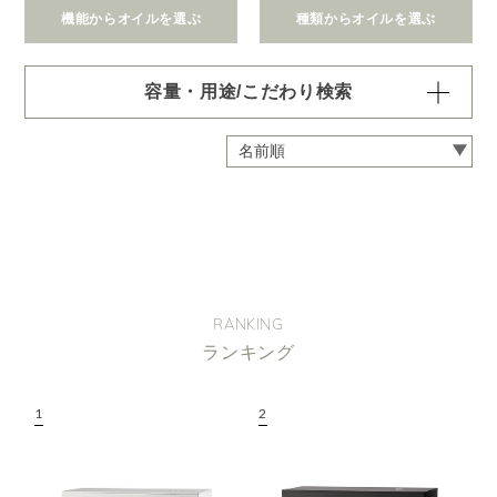
機能からオイルを選ぶ
種類からオイルを選ぶ
容量・用途/こだわり検索
・
用途・機能・種類 の項目ごとに選択肢からひとつずつ選
択できます。選択するたびに絞り込まれていき、項目内で
の複数選択はできません。
・
絞込み条件を変更したいときは「クリア」で一度すべてリ
セットしてから、選択してください。
容量・用途で絞り込む
※一つお選びください
オイル10ml
大容量オイル250/450ml
RANKING
ピエゾ専用オイル
ランキング
ブランチ・スティック専用オイル
機能で絞り込む
※一つお選びください
リラックス
リフレッシュ