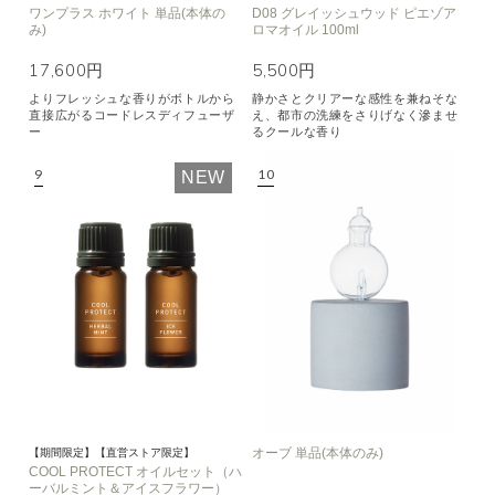
ワンプラス ホワイト 単品(本体の
D08 グレイッシュウッド ピエゾア
み)
ロマオイル 100ml
17,600円
5,500円
よりフレッシュな香りがボトルから
静かさとクリアーな感性を兼ねそな
直接広がるコードレスディフューザ
え、都市の洗練をさりげなく滲ませ
ー
るクールな香り
NEW
オーブ 単品(本体のみ)
【期間限定】【直営ストア限定】
COOL PROTECT オイルセット（ハ
ーバルミント＆アイスフラワー）