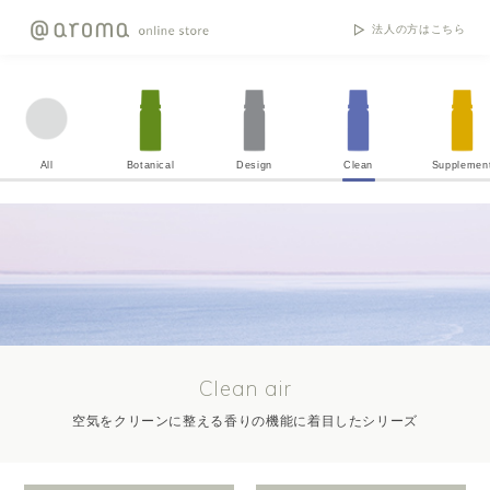
法人の方はこちら
All
Botanical
Design
Clean
Supplemen
Clean air
空気をクリーンに整える香りの機能に着目したシリーズ