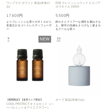
ワンプラス ホワイト 単品(本体の
D08 グレイッシュウッド ピエゾア
み)
ロマオイル 100ml
17,600円
5,500円
よりフレッシュな香りがボトルから
静かさとクリアーな感性を兼ねそな
直接広がるコードレスディフューザ
え、都市の洗練をさりげなく滲ませ
ー
るクールな香り
NEW
オーブ 単品(本体のみ)
【期間限定】【直営ストア限定】
COOL PROTECT オイルセット（ハ
ーバルミント＆アイスフラワー）