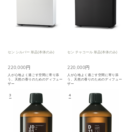
空気清浄･消臭
集中
眠り
ビューティ
マインドフルネス
おもてなし
種類で絞り込む
※一つお選びください
セン シルバー 単品(本体のみ)
セン チャコール 単品(本体のみ)
シトラス
オレンジ
ハーバル
ラベンダー
ミント
ウッド
220,000円
220,000円
ユーカリ
フローラル
エキゾチック
人が心地よく過ごす空間に寄り添
人が心地よく過ごす空間に寄り添
う、天然の香りのためのディフュー
う、天然の香りのためのディフュー
ヒノキ
和
ザー
ザー
クリア