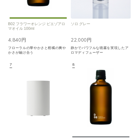
B02 フラワーオレンジ ピエゾアロ
ソロ グレー
マオイル 100ml
4,840円
22,000円
フローラルの華やかさと柑橘の爽や
静かでパワフルな噴霧を実現したア
かさが融け合う
ロマディフューザー