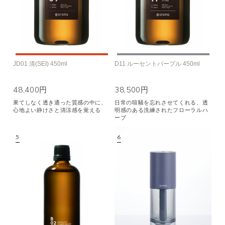
JD01 清(SEI) 450ml
D11 ルーセントパープル 450ml
48,400円
38,500円
果てしなく透き通った質感の中に、
日常の喧騒を忘れさせてくれる、透
心地よい静けさと清涼感を覚える
明感のある洗練されたフローラルハ
ーブ