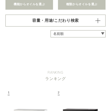
機能からオイルを選ぶ
種類からオイルを選ぶ
容量・用途/こだわり検索
・
用途・機能・種類 の項目ごとに選択肢からひとつずつ選
択できます。選択するたびに絞り込まれていき、項目内で
の複数選択はできません。
・
絞込み条件を変更したいときは「クリア」で一度すべてリ
セットしてから、選択してください。
容量・用途で絞り込む
※一つお選びください
オイル10ml
大容量オイル250/450ml
RANKING
ピエゾ専用オイル
ランキング
ブランチ・スティック専用オイル
機能で絞り込む
※一つお選びください
リラックス
リフレッシュ