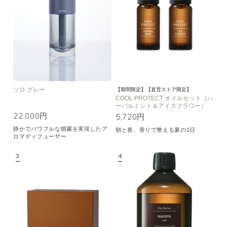
空気清浄･消臭
集中
眠り
ビューティ
マインドフルネス
おもてなし
種類で絞り込む
※一つお選びください
ソロ グレー
シトラス
オレンジ
ハーバル
【期間限定】【直営ストア限定】
COOL PROTECT オイルセット（ハ
ーバルミント＆アイスフラワー）
ラベンダー
ミント
ウッド
22,000円
5,720円
ユーカリ
フローラル
エキゾチック
静かでパワフルな噴霧を実現したア
朝と夜、香りで整える夏の1日
ロマディフューザー
ヒノキ
和
クリア