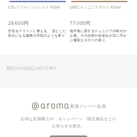
C03 クリーンフォレスト 450ml
GB02 チュニジアネロリ 450ml
28,600円
77,000円
空気をクリーンに整える、 凛とした
地中海に面するチュニジアの軽やか
気分になる森林の空気のような香り
な風、その自然や街並みが目に浮か
ぶ優美なネロリの香り
BROWSING HISTORY
新規メンバー会員
お得な定期購入や、キャンペーン・限定商品などの
お知らせを配信。