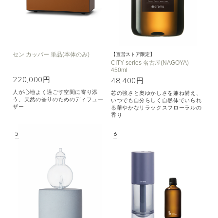
セン カッパー 単品(本体のみ)
【直営ストア限定】
CITY series 名古屋(NAGOYA)
450ml
220,000円
48,400円
人が心地よく過ごす空間に寄り添
芯の強さと奥ゆかしさを兼ね備え、
う、天然の香りのためのディフュー
いつでも自分らしく自然体でいられ
ザー
る華やかなリラックスフローラルの
香り