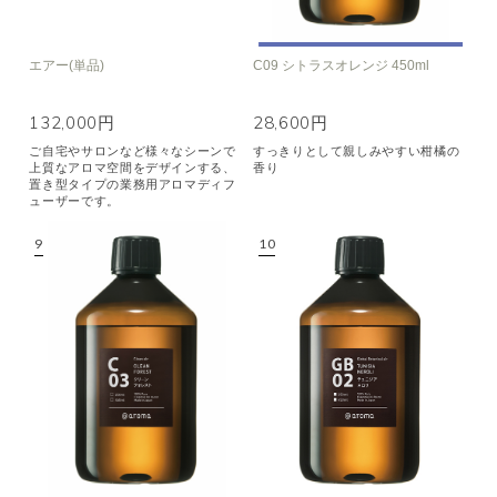
エアー(単品)
C09 シトラスオレンジ 450ml
132,000円
28,600円
ご自宅やサロンなど様々なシーンで
すっきりとして親しみやすい柑橘の
上質なアロマ空間をデザインする、
香り
置き型タイプの業務用アロマディフ
ューザーです。