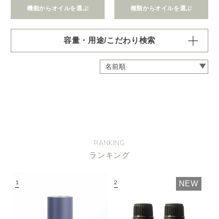
機能からオイルを選ぶ
種類からオイルを選ぶ
容量・用途/こだわり検索
・
用途・機能・種類 の項目ごとに選択肢からひとつずつ選
択できます。選択するたびに絞り込まれていき、項目内で
の複数選択はできません。
・
絞込み条件を変更したいときは「クリア」で一度すべてリ
セットしてから、選択してください。
容量・用途で絞り込む
※一つお選びください
オイル10ml
大容量オイル250/450ml
RANKING
ピエゾ専用オイル
ランキング
ブランチ・スティック専用オイル
NEW
機能で絞り込む
※一つお選びください
リラックス
リフレッシュ