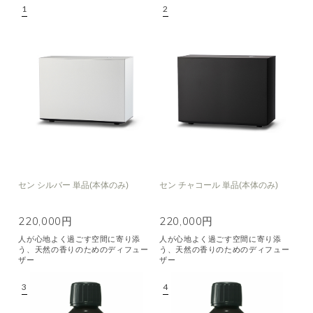
空気清浄･消臭
集中
眠り
ビューティ
マインドフルネス
おもてなし
種類で絞り込む
※一つお選びください
シトラス
オレンジ
ハーバル
ラベンダー
ミント
ウッド
ユーカリ
フローラル
エキゾチック
セン シルバー 単品(本体のみ)
セン チャコール 単品(本体のみ)
ヒノキ
和
220,000円
220,000円
人が心地よく過ごす空間に寄り添
人が心地よく過ごす空間に寄り添
クリア
う、天然の香りのためのディフュー
う、天然の香りのためのディフュー
ザー
ザー