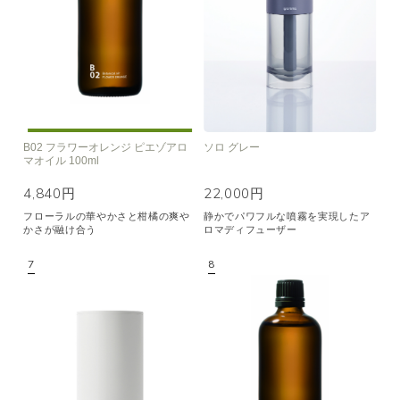
B02 フラワーオレンジ ピエゾアロ
ソロ グレー
マオイル 100ml
4,840円
22,000円
フローラルの華やかさと柑橘の爽や
静かでパワフルな噴霧を実現したア
かさが融け合う
ロマディフューザー