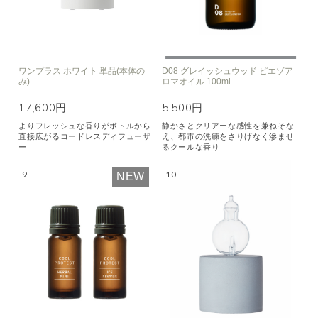
ワンプラス ホワイト 単品(本体の
D08 グレイッシュウッド ピエゾア
み)
ロマオイル 100ml
17,600円
5,500円
よりフレッシュな香りがボトルから
静かさとクリアーな感性を兼ねそな
直接広がるコードレスディフューザ
え、都市の洗練をさりげなく滲ませ
ー
るクールな香り
NEW