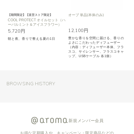
オーブ 単品(本体のみ)
【期間限定】【直営ストア限定】
COOL PROTECT オイルセット（ハ
ーバルミント＆アイスフラワー）
12,100円
5,720円
豊かな香りを空間に届ける、香りの
朝と夜、香りで整える夏の1日
よさにこだわったディフューザー
（内容：ディフューザー本体、フラ
スコ、サイレンサー、フラスコキャ
ップ、USBケーブル 各1個）
BROWSING HISTORY
新規メンバー会員
お得な定期購入や、キャンペーン・限定商品などの