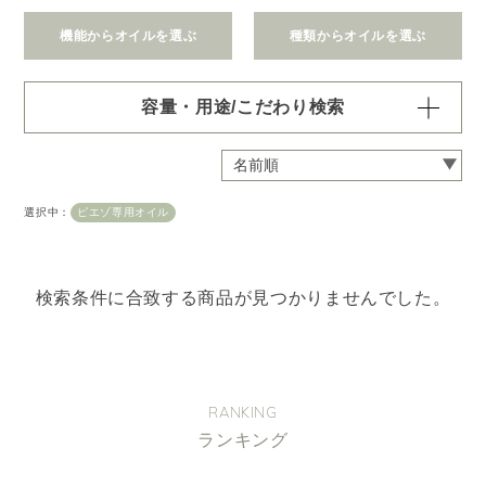
機能からオイルを選ぶ
種類からオイルを選ぶ
容量・用途/こだわり検索
・
用途・機能・種類 の項目ごとに選択肢からひとつずつ選
択できます。選択するたびに絞り込まれていき、項目内で
の複数選択はできません。
選択中：
ピエゾ専用オイル
・
絞込み条件を変更したいときは「クリア」で一度すべてリ
セットしてから、選択してください。
容量・用途で絞り込む
※一つお選びください
検索条件に合致する商品が見つかりませんでした。
オイル10ml
大容量オイル250/450ml
ピエゾ専用オイル
ブランチ・スティック専用オイル
RANKING
ランキング
機能で絞り込む
※一つお選びください
リラックス
リフレッシュ