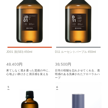
JD01 清(SEI) 450ml
D11 ルーセントパープル 450ml
48,400円
38,500円
果てしなく透き通った質感の中に、
日常の喧騒を忘れさせてくれる、透
心地よい静けさと清涼感を覚える
明感のある洗練されたフローラルハ
ーブ