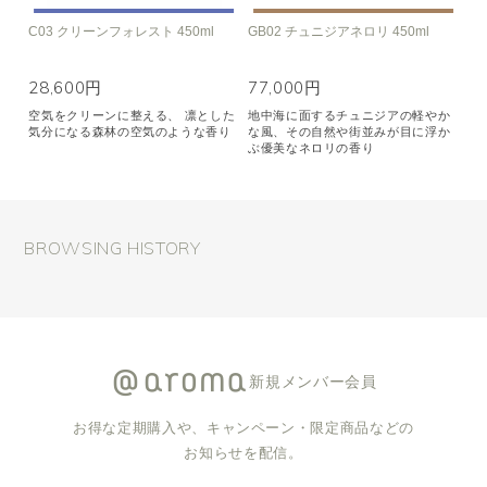
C03 クリーンフォレスト 450ml
GB02 チュニジアネロリ 450ml
28,600円
77,000円
空気をクリーンに整える、 凛とした
地中海に面するチュニジアの軽やか
気分になる森林の空気のような香り
な風、その自然や街並みが目に浮か
ぶ優美なネロリの香り
BROWSING HISTORY
新規メンバー会員
お得な定期購入や、キャンペーン・限定商品などの
お知らせを配信。