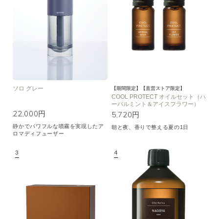
ソロ グレー
【期間限定】【直営ストア限定】
COOL PROTECT オイルセット（ハ
ーバルミント＆アイスフラワー）
22,000円
5,720円
静かでパワフルな噴霧を実現したア
朝と夜、香りで整える夏の1日
ロマディフューザー