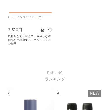
空気清浄･消臭
集中
眠り
ビューティ
マインドフルネス
ピュアインスパイア 10ml
おもてなし
2,530円
気持ちを切り替えて、軽やかな躍
種類で絞り込む
※一つお選びください
動感を生み出すハーバルシトラス
の香り
シトラス
オレンジ
ハーバル
ラベンダー
ミント
ウッド
ユーカリ
フローラル
エキゾチック
RANKING
ヒノキ
和
ランキング
クリア
NEW