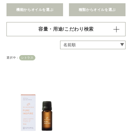
機能からオイルを選ぶ
種類からオイルを選ぶ
容量・用途/こだわり検索
・
用途・機能・種類 の項目ごとに選択肢からひとつずつ選
択できます。選択するたびに絞り込まれていき、項目内で
の複数選択はできません。
選択中：
シトラス
・
絞込み条件を変更したいときは「クリア」で一度すべてリ
セットしてから、選択してください。
容量・用途で絞り込む
※一つお選びください
オイル10ml
大容量オイル250/450ml
ピエゾ専用オイル
ブランチ・スティック専用オイル
機能で絞り込む
※一つお選びください
リラックス
リフレッシュ