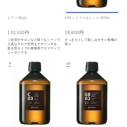
エアー(単品)
C09 シトラスオレンジ 450ml
132,000円
28,600円
ご自宅やサロンなど様々なシーンで
すっきりとして親しみやすい柑橘の
上質なアロマ空間をデザインする、
香り
置き型タイプの業務用アロマディフ
ューザーです。