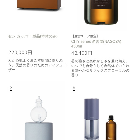
セン カッパー 単品(本体のみ)
【直営ストア限定】
CITY series 名古屋(NAGOYA)
450ml
220,000円
48,400円
人が心地よく過ごす空間に寄り添
芯の強さと奥ゆかしさを兼ね備え、
う、天然の香りのためのディフュー
いつでも自分らしく自然体でいられ
ザー
る華やかなリラックスフローラルの
香り